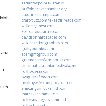
satlantaspolresklaten.id
buffalogrovechamber.org
eatdrinkdishmpls.com
dalah
craftycutz.com
texasgirlreads.com
williemcginest.com
zorrosrestaurant.com
davidsonhardscapes.com
wilkinsactiongraphics.com
guiltybunnies.com
utama
acemgmtgroup.com
greeneacresfarmhouse.com
cincinnatiukrainianfestival.com
an
fullhousesa.com
oyaguerefineart.com
healthywife.com
pbcvoice.com
alam
amazingtimlocksmith.com
marrakechimmo.com
polresmanggaraitimur.id
polrestoba.id