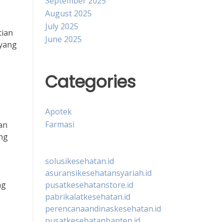
September 2025
August 2025
July 2025
tian
June 2025
 yang
Categories
Apotek
Farmasi
an
ng
solusikesehatan.id
asuransikesehatansyariah.id
pusatkesehatanstore.id
ng
pabrikalatkesehatan.id
perencanaandinaskesehatan.id
pusatkesehatanbanten.id