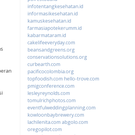
infotentangkesehatan.id
informasikesehatan.id
kamuskesehatan.id
farmasiapotekerumm.id
kabarmataram.id
cakelifeeveryday.com
as
beansandgreens.org
conservationsolutions.org
curbearth.com
peran
pacificocolombia.org
topfoodish.com
hello-trove.com
pmigconference.com
si
lesleyreynolds.com
tomulrichphotos.com
eventfulweddingplanning.com
kowloonbaybrewery.com
lachilenita.com
abgolo.com
oregopilot.com