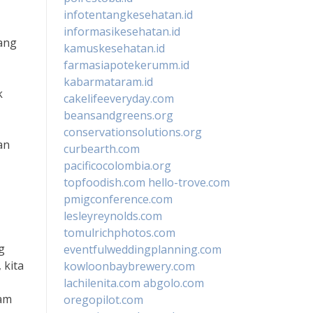
infotentangkesehatan.id
informasikesehatan.id
ang
kamuskesehatan.id
farmasiapotekerumm.id
kabarmataram.id
k
cakelifeeveryday.com
beansandgreens.org
conservationsolutions.org
an
curbearth.com
pacificocolombia.org
topfoodish.com
hello-trove.com
pmigconference.com
lesleyreynolds.com
tomulrichphotos.com
g
eventfulweddingplanning.com
 kita
kowloonbaybrewery.com
lachilenita.com
abgolo.com
lam
oregopilot.com