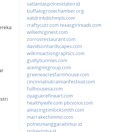
satlantaspolresklaten.id
buffalogrovechamber.org
eatdrinkdishmpls.com
craftycutz.com
texasgirlreads.com
ereka
williemcginest.com
zorrosrestaurant.com
davidsonhardscapes.com
wilkinsactiongraphics.com
guiltybunnies.com
acemgmtgroup.com
ar
greeneacresfarmhouse.com
cincinnatiukrainianfestival.com
fullhousesa.com
oyaguerefineart.com
stri
healthywife.com
pbcvoice.com
amazingtimlocksmith.com
marrakechimmo.com
polresmanggaraitimur.id
polrestoba.id