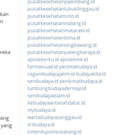
pusatkesehatanpalembang.id
pusatkesehatanlubuklinggau.id
lkan
pusatkesehatansolo.id
an
pusatkesehatanmalang.id
pusatkesehatanmataram.id
pusatkesehatanbima.id
pusatkesehatansingkawang.id
pusatkesehatanpalangkaraya.id
ereka
apotekerku.id
apotekmk.id
farmasiuad.id
pecintabudaya.id
ragambudayajatim.id
budayakita.id
senibudaya.id
penikmatbudaya.id
lumbungbudayadermaji.id
senibudayaislam.id
kebudayaantanahdatar.id
mybudaya.id
wartabudayasanggau.id
ling
sribudaya.id
i yang
simerdupolresbatang.id