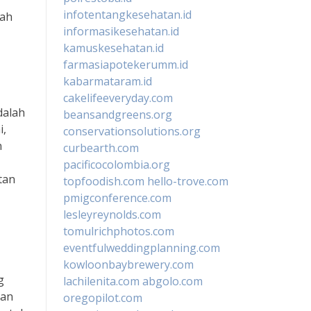
infotentangkesehatan.id
mah
informasikesehatan.id
kamuskesehatan.id
farmasiapotekerumm.id
kabarmataram.id
cakelifeeveryday.com
dalah
beansandgreens.org
i,
conservationsolutions.org
n
curbearth.com
pacificocolombia.org
tan
topfoodish.com
hello-trove.com
pmigconference.com
lesleyreynolds.com
tomulrichphotos.com
eventfulweddingplanning.com
kowloonbaybrewery.com
g
lachilenita.com
abgolo.com
dan
oregopilot.com