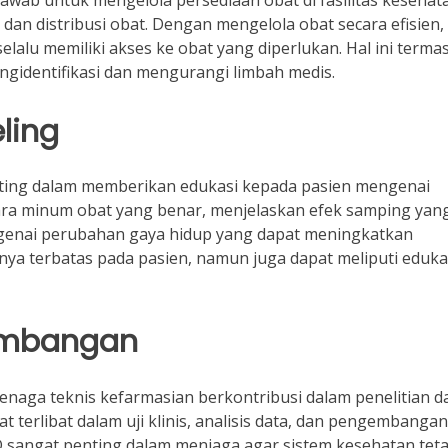
wab untuk mengelola persediaan obat di fasilitas kesehat
an distribusi obat. Dengan mengelola obat secara efisien,
lu memiliki akses ke obat yang diperlukan. Hal ini terma
gidentifikasi dan mengurangi limbah medis.
ling
nting dalam memberikan edukasi kepada pasien mengenai
ara minum obat yang benar, menjelaskan efek samping yan
genai perubahan gaya hidup yang dapat meningkatkan
anya terbatas pada pasien, namun juga dapat meliputi eduka
gembangan
enaga teknis kefarmasian berkontribusi dalam penelitian d
erlibat dalam uji klinis, analisis data, dan pengembangan
D sangat penting dalam menjaga agar sistem kesehatan tet