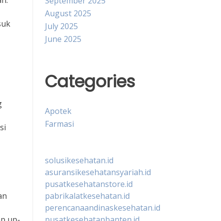
an.
September 2025
August 2025
suk
July 2025
June 2025
Categories
g
Apotek
Farmasi
si
solusikesehatan.id
asuransikesehatansyariah.id
pusatkesehatanstore.id
an
pabrikalatkesehatan.id
perencanaandinaskesehatan.id
ap up-
pusatkesehatanbanten.id