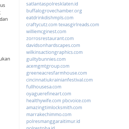
satlantaspolresklaten.id
rus
buffalogrovechamber.org
g
eatdrinkdishmpls.com
 dan
craftycutz.com
texasgirlreads.com
williemcginest.com
zorrosrestaurant.com
davidsonhardscapes.com
wilkinsactiongraphics.com
kukan
guiltybunnies.com
acemgmtgroup.com
greeneacresfarmhouse.com
cincinnatiukrainianfestival.com
fullhousesa.com
oyaguerefineart.com
healthywife.com
pbcvoice.com
amazingtimlocksmith.com
marrakechimmo.com
polresmanggaraitimur.id
polrestoba.id