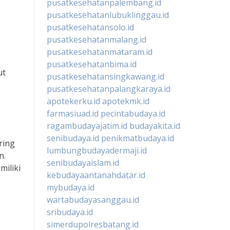
pusatkesehatanpalembang.id
pusatkesehatanlubuklinggau.id
pusatkesehatansolo.id
pusatkesehatanmalang.id
pusatkesehatanmataram.id
pusatkesehatanbima.id
ut
pusatkesehatansingkawang.id
pusatkesehatanpalangkaraya.id
apotekerku.id
apotekmk.id
farmasiuad.id
pecintabudaya.id
ragambudayajatim.id
budayakita.id
senibudaya.id
penikmatbudaya.id
ring
lumbungbudayadermaji.id
n.
senibudayaislam.id
iliki
kebudayaantanahdatar.id
mybudaya.id
wartabudayasanggau.id
sribudaya.id
simerdupolresbatang.id