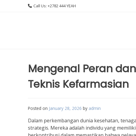
Skip
Call Us: +2782 444 YEAH
to
content
Mengenal Peran da
Teknis Kefarmasian
Posted on
January 28, 2026
by
admin
Dalam perkembangan dunia kesehatan, tenaga
strategis. Mereka adalah individu yang memili
berkontribusi dalam memastikan bahwa pelay