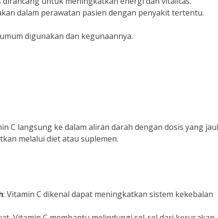
us dirancang untuk meningkatkan energi dan vitalitas.
nakan dalam perawatan pasien dengan penyakit tertentu.
yang umum digunakan dan kegunaannya.
in C langsung ke dalam aliran darah dengan dosis yang jau
atkan melalui diet atau suplemen.
h
: Vitamin C dikenal dapat meningkatkan sistem kekebalan
uat, Vitamin C membantu melindungi sel-sel dari kerusakan