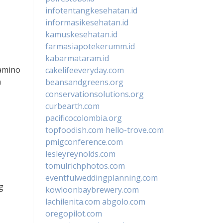
infotentangkesehatan.id
informasikesehatan.id
kamuskesehatan.id
farmasiapotekerumm.id
kabarmataram.id
 amino
cakelifeeveryday.com
a
beansandgreens.org
conservationsolutions.org
curbearth.com
pacificocolombia.org
topfoodish.com
hello-trove.com
pmigconference.com
lesleyreynolds.com
tomulrichphotos.com
eventfulweddingplanning.com
g
kowloonbaybrewery.com
lachilenita.com
abgolo.com
oregopilot.com