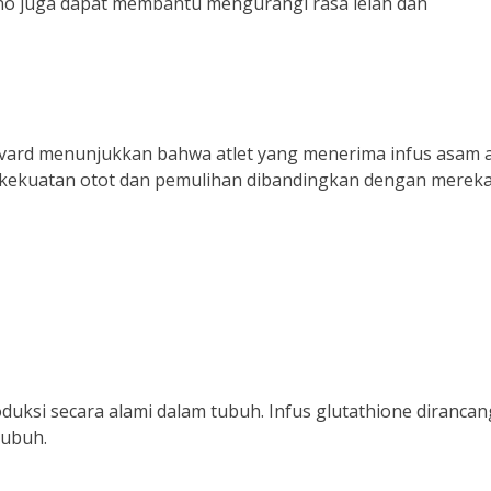
ino juga dapat membantu mengurangi rasa lelah dan
arvard menunjukkan bahwa atlet yang menerima infus asam
 kekuatan otot dan pemulihan dibandingkan dengan merek
duksi secara alami dalam tubuh. Infus glutathione dirancan
tubuh.