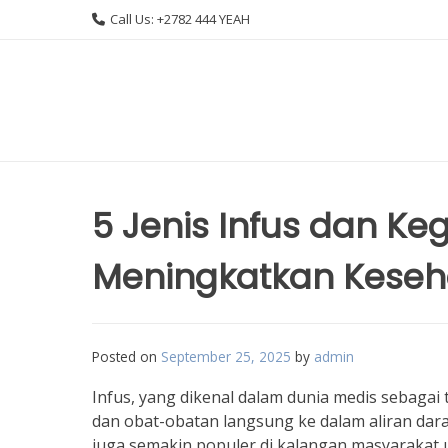
Skip
Call Us: +2782 444 YEAH
to
content
5 Jenis Infus dan K
Meningkatkan Keseh
Posted on
September 25, 2025
by
admin
Infus, yang dikenal dalam dunia medis sebagai t
dan obat-obatan langsung ke dalam aliran darah
juga semakin populer di kalangan masyarakat