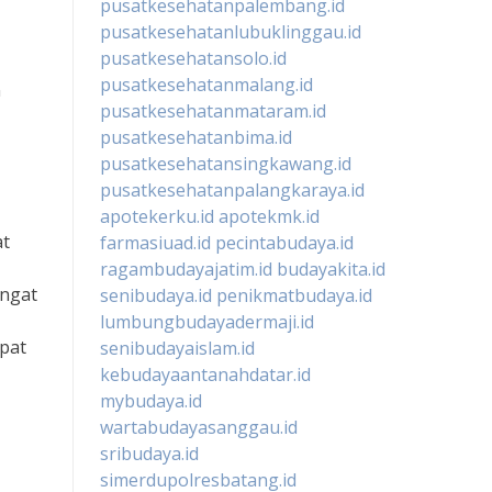
pusatkesehatanpalembang.id
pusatkesehatanlubuklinggau.id
pusatkesehatansolo.id
pusatkesehatanmalang.id
n
pusatkesehatanmataram.id
pusatkesehatanbima.id
pusatkesehatansingkawang.id
pusatkesehatanpalangkaraya.id
apotekerku.id
apotekmk.id
at
farmasiuad.id
pecintabudaya.id
ragambudayajatim.id
budayakita.id
angat
senibudaya.id
penikmatbudaya.id
lumbungbudayadermaji.id
epat
senibudayaislam.id
kebudayaantanahdatar.id
mybudaya.id
wartabudayasanggau.id
sribudaya.id
simerdupolresbatang.id