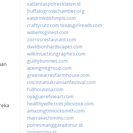
satlantaspolresklaten.id
buffalogrovechamber.org
eatdrinkdishmpls.com
craftycutz.com
texasgirlreads.com
williemcginest.com
zorrosrestaurant.com
davidsonhardscapes.com
wilkinsactiongraphics.com
guiltybunnies.com
han
acemgmtgroup.com
greeneacresfarmhouse.com
cincinnatiukrainianfestival.com
fullhousesa.com
oyaguerefineart.com
healthywife.com
pbcvoice.com
reka
amazingtimlocksmith.com
marrakechimmo.com
polresmanggaraitimur.id
polrestoba.id