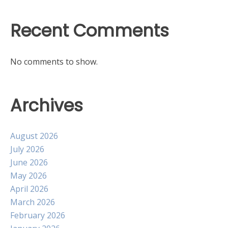
Recent Comments
No comments to show.
Archives
August 2026
July 2026
June 2026
May 2026
April 2026
March 2026
February 2026