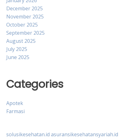
January 2026
December 2025
November 2025
October 2025
September 2025
August 2025
July 2025
June 2025
Categories
Apotek
Farmasi
solusikesehatan.id
asuransikesehatansyariah.id