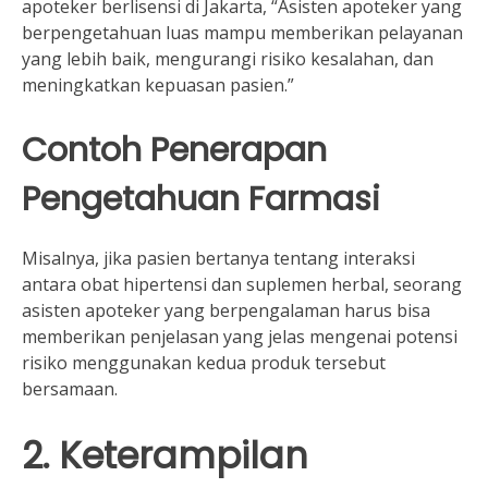
apoteker berlisensi di Jakarta, “Asisten apoteker yang
berpengetahuan luas mampu memberikan pelayanan
yang lebih baik, mengurangi risiko kesalahan, dan
meningkatkan kepuasan pasien.”
Contoh Penerapan
Pengetahuan Farmasi
Misalnya, jika pasien bertanya tentang interaksi
antara obat hipertensi dan suplemen herbal, seorang
asisten apoteker yang berpengalaman harus bisa
memberikan penjelasan yang jelas mengenai potensi
risiko menggunakan kedua produk tersebut
bersamaan.
2. Keterampilan