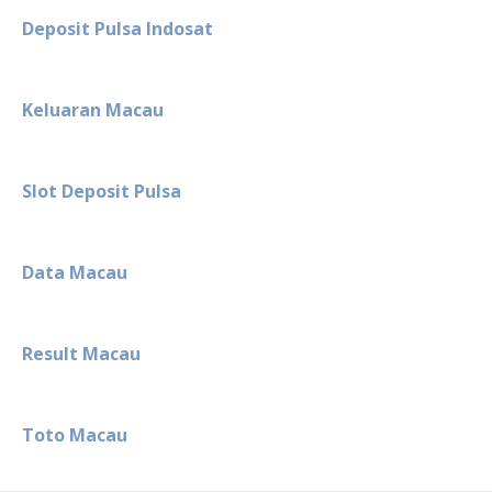
Deposit Pulsa Indosat
Keluaran Macau
Slot Deposit Pulsa
Data Macau
Result Macau
Toto Macau