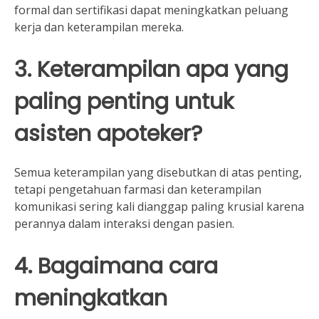
formal dan sertifikasi dapat meningkatkan peluang
kerja dan keterampilan mereka.
3. Keterampilan apa yang
paling penting untuk
asisten apoteker?
Semua keterampilan yang disebutkan di atas penting,
tetapi pengetahuan farmasi dan keterampilan
komunikasi sering kali dianggap paling krusial karena
perannya dalam interaksi dengan pasien.
4. Bagaimana cara
meningkatkan