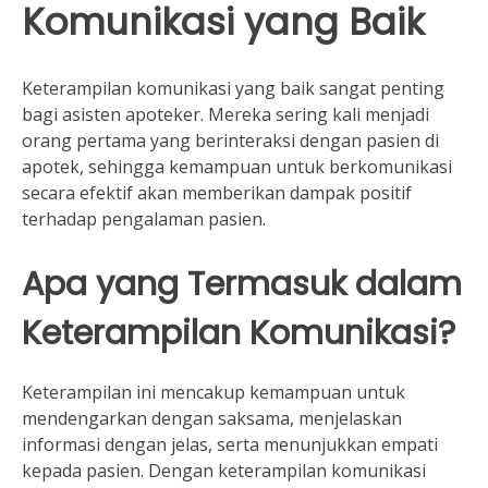
Komunikasi yang Baik
Keterampilan komunikasi yang baik sangat penting
bagi asisten apoteker. Mereka sering kali menjadi
orang pertama yang berinteraksi dengan pasien di
apotek, sehingga kemampuan untuk berkomunikasi
secara efektif akan memberikan dampak positif
terhadap pengalaman pasien.
Apa yang Termasuk dalam
Keterampilan Komunikasi?
Keterampilan ini mencakup kemampuan untuk
mendengarkan dengan saksama, menjelaskan
informasi dengan jelas, serta menunjukkan empati
kepada pasien. Dengan keterampilan komunikasi