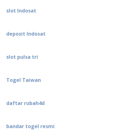
slot Indosat
deposit Indosat
slot pulsa tri
Togel Taiwan
daftar rubah4d
bandar togel resmi