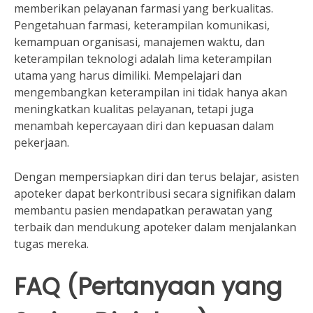
memberikan pelayanan farmasi yang berkualitas.
Pengetahuan farmasi, keterampilan komunikasi,
kemampuan organisasi, manajemen waktu, dan
keterampilan teknologi adalah lima keterampilan
utama yang harus dimiliki. Mempelajari dan
mengembangkan keterampilan ini tidak hanya akan
meningkatkan kualitas pelayanan, tetapi juga
menambah kepercayaan diri dan kepuasan dalam
pekerjaan.
Dengan mempersiapkan diri dan terus belajar, asisten
apoteker dapat berkontribusi secara signifikan dalam
membantu pasien mendapatkan perawatan yang
terbaik dan mendukung apoteker dalam menjalankan
tugas mereka.
FAQ (Pertanyaan yang