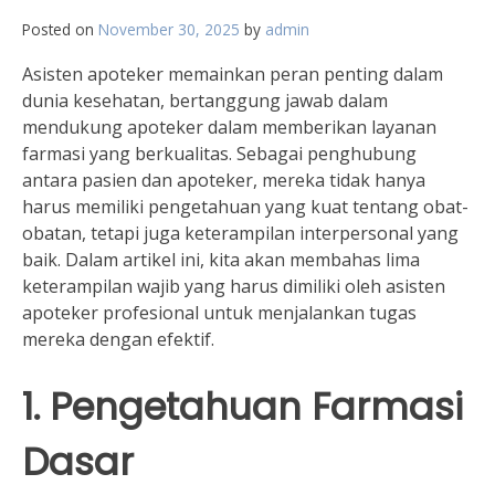
Posted on
November 30, 2025
by
admin
Asisten apoteker memainkan peran penting dalam
dunia kesehatan, bertanggung jawab dalam
mendukung apoteker dalam memberikan layanan
farmasi yang berkualitas. Sebagai penghubung
antara pasien dan apoteker, mereka tidak hanya
harus memiliki pengetahuan yang kuat tentang obat-
obatan, tetapi juga keterampilan interpersonal yang
baik. Dalam artikel ini, kita akan membahas lima
keterampilan wajib yang harus dimiliki oleh asisten
apoteker profesional untuk menjalankan tugas
mereka dengan efektif.
1. Pengetahuan Farmasi
Dasar