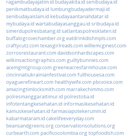
ragambudayajatim.id
budayakita.id
senibudaya.id
penikmatbudaya.id
lumbungbudayadermaji.id
senibudayaislam.id
kebudayaantanahdatar.id
mybudaya.id
wartabudayasanggau.id
sribudaya.id
simerdupolresbatang.id
satlantaspolresklaten.id
buffalogrovechamber.org
eatdrinkdishmpls.com
craftycutz.com
texasgirlreads.com
williemcginest.com
zorrosrestaurant.com
davidsonhardscapes.com
wilkinsactiongraphics.com
guiltybunnies.com
acemgmtgroup.com
greeneacresfarmhouse.com
cincinnatiukrainianfestival.com
fullhousesa.com
oyaguerefineart.com
healthywife.com
pbcvoice.com
amazingtimlocksmith.com
marrakechimmo.com
polresmanggaraitimur.id
polrestoba.id
infotentangkesehatan.id
informasikesehatan.id
kamuskesehatan.id
farmasiapotekerumm.id
kabarmataram.id
cakelifeeveryday.com
beansandgreens.org
conservationsolutions.org
curbearth.com
pacificocolombia.org
topfoodish.com