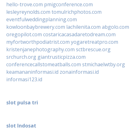
hello-trove.com
pmigconference.com
lesleyreynolds.com
tomulrichphotos.com
eventfulweddingplanning.com
kowloonbaybrewery.com
lachilenita.com
abgolo.com
oregopilot.com
costaricacasadaretodream.com
myfortworthpodiatrist.com
yogaretreatpro.com
kristenjanephotography.com
sctbrescue.org
srchurch.org
giantrusticpizza.com
conferencecallstomeatballs.com
stmichaelwtby.org
keamananinformasi.id
zonainformasi.id
informasi123.id
slot pulsa tri
slot Indosat