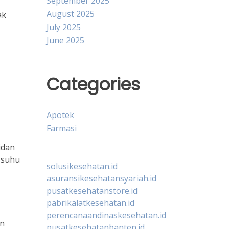
September 2025
August 2025
ak
July 2025
June 2025
Categories
Apotek
Farmasi
idan
 suhu
solusikesehatan.id
asuransikesehatansyariah.id
pusatkesehatanstore.id
pabrikalatkesehatan.id
perencanaandinaskesehatan.id
an
pusatkesehatanbanten.id