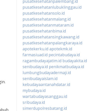
pusatkesehatanpalembang.id
pusatkesehatanlubuklinggau.id
pusatkesehatansolo.id
pusatkesehatanmalang.id
pusatkesehatanmataram.id
pusatkesehatanbima.id
pusatkesehatansingkawang.id
pusatkesehatanpalangkaraya.id
apotekerku.id
apotekmk.id
farmasiuad.id
pecintabudaya.id
ragambudayajatim.id
budayakita.id
senibudaya.id
penikmatbudaya.id
lumbungbudayadermaji.id
senibudayaislam.id
in.
kebudayaantanahdatar.id
mybudaya.id
wartabudayasanggau.id
sribudaya.id
simerdupolresbatang.id
tubuh