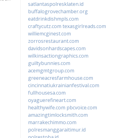
satlantaspolresklaten.id
buffalogrovechamber.org
eatdrinkdishmpls.com
craftycutz.com
texasgirlreads.com
williemcginest.com
zorrosrestaurant.com
davidsonhardscapes.com
wilkinsactiongraphics.com
guiltybunnies.com
acemgmtgroup.com
greeneacresfarmhouse.com
cincinnatiukrainianfestival.com
fullhousesa.com
oyaguerefineart.com
healthywife.com
pbcvoice.com
amazingtimlocksmith.com
marrakechimmo.com
polresmanggaraitimur.id
polrestoba.id