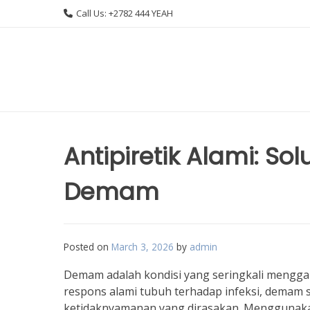
Skip
Call Us: +2782 444 YEAH
to
content
Antipiretik Alami: S
Demam
Posted on
March 3, 2026
by
admin
Demam adalah kondisi yang seringkali mengga
respons alami tubuh terhadap infeksi, demam
ketidaknyamanan yang dirasakan. Menggunakan a