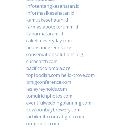
infotentangkesehatan.id
informasikesehatan.id
kamuskesehatan.id
farmasiapotekerumm.id
kabarmataram.id
cakelifeeveryday.com
beansandgreens.org
conservationsolutions.org
curbearth.com
pacificocolombia.org
topfoodish.com
hello-trove.com
pmigconference.com
lesleyreynolds.com
tomulrichphotos.com
eventfulweddingplanning.com
kowloonbaybrewery.com
lachilenita.com
abgolo.com
oregopilot.com