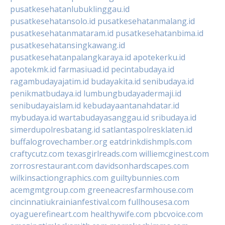
pusatkesehatanlubuklinggau.id
pusatkesehatansolo.id
pusatkesehatanmalang.id
pusatkesehatanmataram.id
pusatkesehatanbima.id
pusatkesehatansingkawang.id
pusatkesehatanpalangkaraya.id
apotekerku.id
apotekmk.id
farmasiuad.id
pecintabudaya.id
ragambudayajatim.id
budayakita.id
senibudaya.id
penikmatbudaya.id
lumbungbudayadermaji.id
senibudayaislam.id
kebudayaantanahdatar.id
mybudaya.id
wartabudayasanggau.id
sribudaya.id
simerdupolresbatang.id
satlantaspolresklaten.id
buffalogrovechamber.org
eatdrinkdishmpls.com
craftycutz.com
texasgirlreads.com
williemcginest.com
zorrosrestaurant.com
davidsonhardscapes.com
wilkinsactiongraphics.com
guiltybunnies.com
acemgmtgroup.com
greeneacresfarmhouse.com
cincinnatiukrainianfestival.com
fullhousesa.com
oyaguerefineart.com
healthywife.com
pbcvoice.com