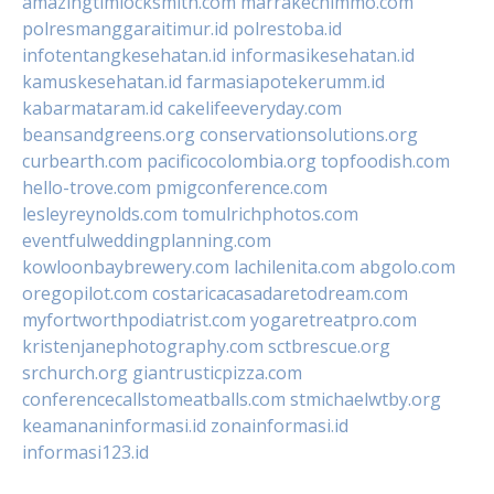
amazingtimlocksmith.com
marrakechimmo.com
polresmanggaraitimur.id
polrestoba.id
infotentangkesehatan.id
informasikesehatan.id
kamuskesehatan.id
farmasiapotekerumm.id
kabarmataram.id
cakelifeeveryday.com
beansandgreens.org
conservationsolutions.org
curbearth.com
pacificocolombia.org
topfoodish.com
hello-trove.com
pmigconference.com
lesleyreynolds.com
tomulrichphotos.com
eventfulweddingplanning.com
kowloonbaybrewery.com
lachilenita.com
abgolo.com
oregopilot.com
costaricacasadaretodream.com
myfortworthpodiatrist.com
yogaretreatpro.com
kristenjanephotography.com
sctbrescue.org
srchurch.org
giantrusticpizza.com
conferencecallstomeatballs.com
stmichaelwtby.org
keamananinformasi.id
zonainformasi.id
informasi123.id