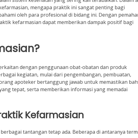
lam sistem kesehatan yang sering kali terabaikan. Dalam a
 kefarmasian, mengapa praktik ini sangat penting bagi
ipahami oleh para profesional di bidang ini. Dengan pemah
aktik kefarmasian dapat memberikan dampak positif bagi
rmasian?
 berkaitan dengan penggunaan obat-obatan dan produk
berbagai kegiatan, mulai dari pengembangan, pembuatan,
 Seorang apoteker bertanggung jawab untuk memastikan ba
 yang tepat, serta memberikan informasi yang memadai
aktik Kefarmasian
 berbagai tantangan tetap ada. Beberapa di antaranya term