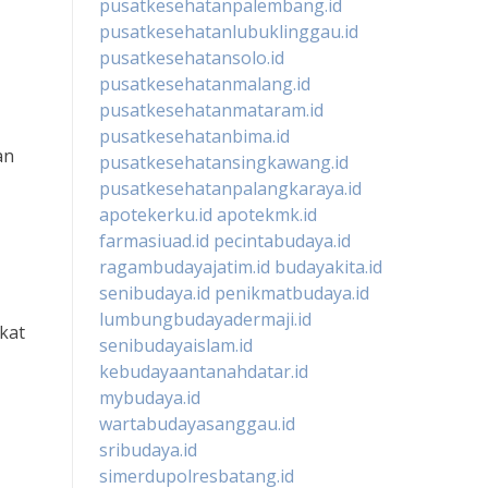
pusatkesehatanpalembang.id
pusatkesehatanlubuklinggau.id
pusatkesehatansolo.id
pusatkesehatanmalang.id
pusatkesehatanmataram.id
pusatkesehatanbima.id
an
pusatkesehatansingkawang.id
pusatkesehatanpalangkaraya.id
apotekerku.id
apotekmk.id
farmasiuad.id
pecintabudaya.id
ragambudayajatim.id
budayakita.id
senibudaya.id
penikmatbudaya.id
lumbungbudayadermaji.id
kat
senibudayaislam.id
kebudayaantanahdatar.id
mybudaya.id
wartabudayasanggau.id
sribudaya.id
simerdupolresbatang.id