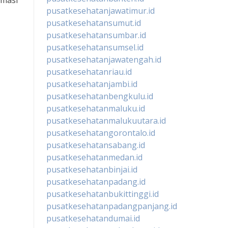
pusatkesehatanjawatimur.id
pusatkesehatansumut.id
pusatkesehatansumbar.id
pusatkesehatansumsel.id
pusatkesehatanjawatengah.id
pusatkesehatanriau.id
pusatkesehatanjambi.id
pusatkesehatanbengkulu.id
pusatkesehatanmaluku.id
pusatkesehatanmalukuutara.id
pusatkesehatangorontalo.id
pusatkesehatansabang.id
pusatkesehatanmedan.id
pusatkesehatanbinjai.id
pusatkesehatanpadang.id
pusatkesehatanbukittinggi.id
pusatkesehatanpadangpanjang.id
pusatkesehatandumai.id