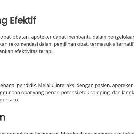
g Efektif
obat-obatan, apoteker dapat membantu dalam pengelolaa
kan rekomendasi dalam pemilihan obat, termasuk alternatif
kan efektivitas terapi.
sebagai pendidik. Melalui interaksi dengan pasien, apoteker
ggunaan obat yang benar, potensi efek samping, dan lang
 risiko.
an
am penyuluhan kesehatan. Mereka dapat memberikan info