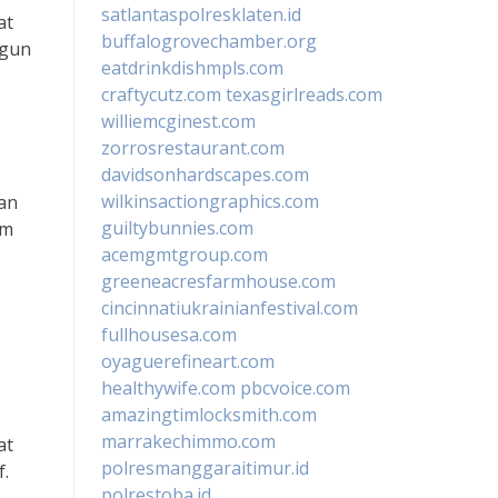
satlantaspolresklaten.id
at
buffalogrovechamber.org
ngun
eatdrinkdishmpls.com
craftycutz.com
texasgirlreads.com
williemcginest.com
zorrosrestaurant.com
davidsonhardscapes.com
wilkinsactiongraphics.com
ian
guiltybunnies.com
am
acemgmtgroup.com
greeneacresfarmhouse.com
cincinnatiukrainianfestival.com
fullhousesa.com
oyaguerefineart.com
healthywife.com
pbcvoice.com
amazingtimlocksmith.com
marrakechimmo.com
at
polresmanggaraitimur.id
.
polrestoba.id