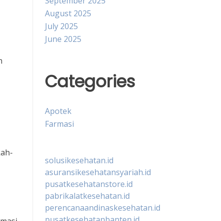
September 2025
August 2025
July 2025
June 2025
n
Categories
Apotek
Farmasi
kah-
solusikesehatan.id
asuransikesehatansyariah.id
pusatkesehatanstore.id
pabrikalatkesehatan.id
perencanaandinaskesehatan.id
pusatkesehatanbanten.id
rmasi