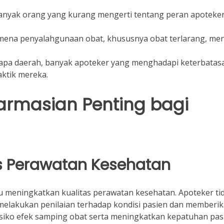
Banyak orang yang kurang mengerti tentang peran apoteke
mena penyalahgunaan obat, khususnya obat terlarang, men
rapa daerah, banyak apoteker yang menghadapi keterbatas
ktik mereka.
armasian Penting bagi
as Perawatan Kesehatan
 meningkatkan kualitas perawatan kesehatan. Apoteker ti
melakukan penilaian terhadap kondisi pasien dan memberi
risiko efek samping obat serta meningkatkan kepatuhan pas