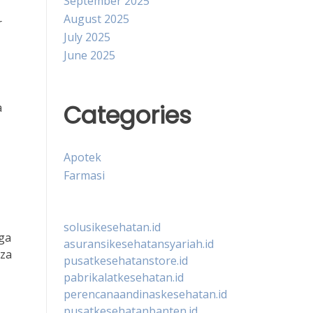
September 2025
August 2025
r
July 2025
June 2025
Categories
a
Apotek
Farmasi
solusikesehatan.id
rga
asuransikesehatansyariah.id
nza
pusatkesehatanstore.id
pabrikalatkesehatan.id
perencanaandinaskesehatan.id
pusatkesehatanbanten.id