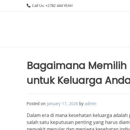
Skip
Call Us: +2782 444 YEAH
to
content
Bagaimana Memilih L
untuk Keluarga And
Posted on
January 17, 2026
by
admin
Dalam era di mana kesehatan keluarga adalah p
salah satu keputusan penting yang harus diamb
penyakit menular dan menjaga kesehatan indivi