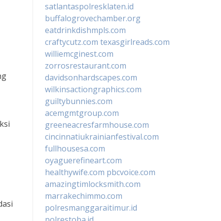
satlantaspolresklaten.id
buffalogrovechamber.org
eatdrinkdishmpls.com
craftycutz.com
texasgirlreads.com
williemcginest.com
zorrosrestaurant.com
ng
davidsonhardscapes.com
wilkinsactiongraphics.com
guiltybunnies.com
acemgmtgroup.com
ksi
greeneacresfarmhouse.com
cincinnatiukrainianfestival.com
fullhousesa.com
oyaguerefineart.com
healthywife.com
pbcvoice.com
amazingtimlocksmith.com
marrakechimmo.com
dasi
polresmanggaraitimur.id
polrestoba.id