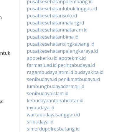
pusatkesehatanpalembang.id
pusatkesehatanlubuklinggau.id
pusatkesehatansolo.id
a
pusatkesehatanmalang.id
pusatkesehatanmataram.id
pusatkesehatanbima.id
pusatkesehatansingkawang.id
pusatkesehatanpalangkaraya.id
untuk
apotekerku.id
apotekmk.id
farmasiuad.id
pecintabudaya.id
ragambudayajatim.id
budayakita.id
senibudaya.id
penikmatbudaya.id
lumbungbudayadermaji.id
senibudayaislam.id
kebudayaantanahdatar.id
ga
mybudaya.id
wartabudayasanggau.id
sribudaya.id
simerdupolresbatang.id