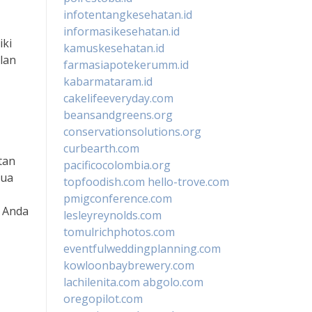
infotentangkesehatan.id
informasikesehatan.id
iki
kamuskesehatan.id
lan
farmasiapotekerumm.id
kabarmataram.id
cakelifeeveryday.com
beansandgreens.org
conservationsolutions.org
curbearth.com
tan
pacificocolombia.org
mua
topfoodish.com
hello-trove.com
pmigconference.com
, Anda
lesleyreynolds.com
tomulrichphotos.com
eventfulweddingplanning.com
kowloonbaybrewery.com
lachilenita.com
abgolo.com
oregopilot.com