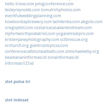
hello-trove.com
pmigconference.com
lesleyreynolds.com
tomulrichphotos.com
eventfulweddingplanning.com
kowloonbaybrewery.com
lachilenita.com
abgolo.com
oregopilot.com
costaricacasadaretodream.com
myfortworthpodiatrist.com
yogaretreatpro.com
kristenjanephotography.com
sctbrescue.org
srchurch.org
giantrusticpizza.com
conferencecallstomeatballs.com
stmichaelwtby.org
keamananinformasi.id
zonainformasi.id
informasi123.id
slot pulsa tri
slot Indosat