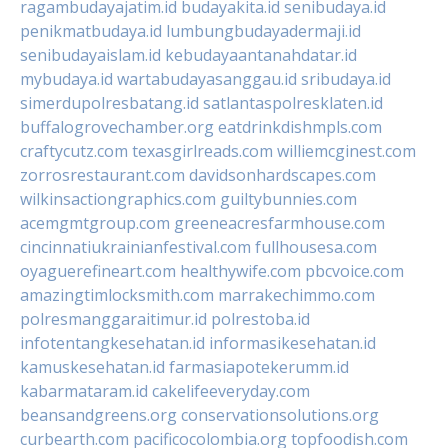
ragambudayajatim.id
budayakita.id
senibudaya.id
penikmatbudaya.id
lumbungbudayadermaji.id
senibudayaislam.id
kebudayaantanahdatar.id
mybudaya.id
wartabudayasanggau.id
sribudaya.id
simerdupolresbatang.id
satlantaspolresklaten.id
buffalogrovechamber.org
eatdrinkdishmpls.com
craftycutz.com
texasgirlreads.com
williemcginest.com
zorrosrestaurant.com
davidsonhardscapes.com
wilkinsactiongraphics.com
guiltybunnies.com
acemgmtgroup.com
greeneacresfarmhouse.com
cincinnatiukrainianfestival.com
fullhousesa.com
oyaguerefineart.com
healthywife.com
pbcvoice.com
amazingtimlocksmith.com
marrakechimmo.com
polresmanggaraitimur.id
polrestoba.id
infotentangkesehatan.id
informasikesehatan.id
kamuskesehatan.id
farmasiapotekerumm.id
kabarmataram.id
cakelifeeveryday.com
beansandgreens.org
conservationsolutions.org
curbearth.com
pacificocolombia.org
topfoodish.com