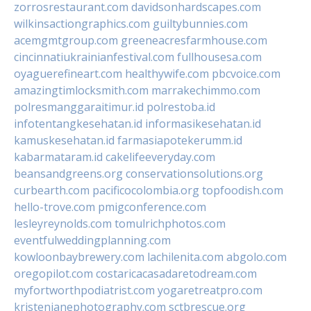
zorrosrestaurant.com
davidsonhardscapes.com
wilkinsactiongraphics.com
guiltybunnies.com
acemgmtgroup.com
greeneacresfarmhouse.com
cincinnatiukrainianfestival.com
fullhousesa.com
oyaguerefineart.com
healthywife.com
pbcvoice.com
amazingtimlocksmith.com
marrakechimmo.com
polresmanggaraitimur.id
polrestoba.id
infotentangkesehatan.id
informasikesehatan.id
kamuskesehatan.id
farmasiapotekerumm.id
kabarmataram.id
cakelifeeveryday.com
beansandgreens.org
conservationsolutions.org
curbearth.com
pacificocolombia.org
topfoodish.com
hello-trove.com
pmigconference.com
lesleyreynolds.com
tomulrichphotos.com
eventfulweddingplanning.com
kowloonbaybrewery.com
lachilenita.com
abgolo.com
oregopilot.com
costaricacasadaretodream.com
myfortworthpodiatrist.com
yogaretreatpro.com
kristenjanephotography.com
sctbrescue.org