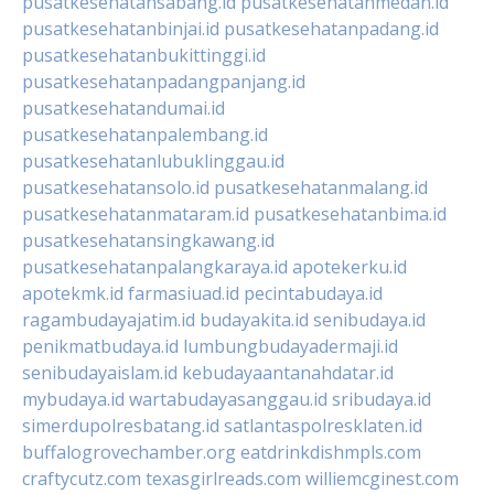
pusatkesehatansabang.id
pusatkesehatanmedan.id
pusatkesehatanbinjai.id
pusatkesehatanpadang.id
pusatkesehatanbukittinggi.id
pusatkesehatanpadangpanjang.id
pusatkesehatandumai.id
pusatkesehatanpalembang.id
pusatkesehatanlubuklinggau.id
pusatkesehatansolo.id
pusatkesehatanmalang.id
pusatkesehatanmataram.id
pusatkesehatanbima.id
pusatkesehatansingkawang.id
pusatkesehatanpalangkaraya.id
apotekerku.id
apotekmk.id
farmasiuad.id
pecintabudaya.id
ragambudayajatim.id
budayakita.id
senibudaya.id
penikmatbudaya.id
lumbungbudayadermaji.id
senibudayaislam.id
kebudayaantanahdatar.id
mybudaya.id
wartabudayasanggau.id
sribudaya.id
simerdupolresbatang.id
satlantaspolresklaten.id
buffalogrovechamber.org
eatdrinkdishmpls.com
craftycutz.com
texasgirlreads.com
williemcginest.com