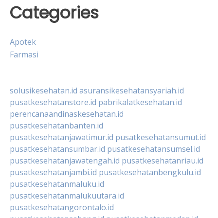
Categories
Apotek
Farmasi
solusikesehatan.id
asuransikesehatansyariah.id
pusatkesehatanstore.id
pabrikalatkesehatan.id
perencanaandinaskesehatan.id
pusatkesehatanbanten.id
pusatkesehatanjawatimur.id
pusatkesehatansumut.id
pusatkesehatansumbar.id
pusatkesehatansumsel.id
pusatkesehatanjawatengah.id
pusatkesehatanriau.id
pusatkesehatanjambi.id
pusatkesehatanbengkulu.id
pusatkesehatanmaluku.id
pusatkesehatanmalukuutara.id
pusatkesehatangorontalo.id