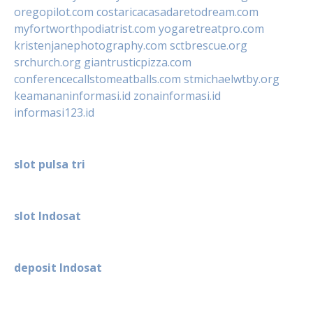
oregopilot.com
costaricacasadaretodream.com
myfortworthpodiatrist.com
yogaretreatpro.com
kristenjanephotography.com
sctbrescue.org
srchurch.org
giantrusticpizza.com
conferencecallstomeatballs.com
stmichaelwtby.org
keamananinformasi.id
zonainformasi.id
informasi123.id
slot pulsa tri
slot Indosat
deposit Indosat