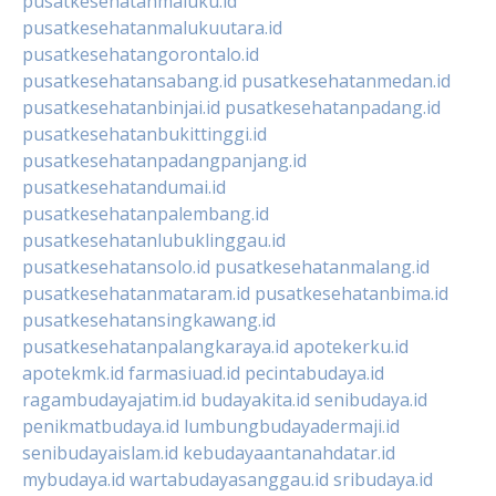
pusatkesehatanmaluku.id
pusatkesehatanmalukuutara.id
pusatkesehatangorontalo.id
pusatkesehatansabang.id
pusatkesehatanmedan.id
pusatkesehatanbinjai.id
pusatkesehatanpadang.id
pusatkesehatanbukittinggi.id
pusatkesehatanpadangpanjang.id
pusatkesehatandumai.id
pusatkesehatanpalembang.id
pusatkesehatanlubuklinggau.id
pusatkesehatansolo.id
pusatkesehatanmalang.id
pusatkesehatanmataram.id
pusatkesehatanbima.id
pusatkesehatansingkawang.id
pusatkesehatanpalangkaraya.id
apotekerku.id
apotekmk.id
farmasiuad.id
pecintabudaya.id
ragambudayajatim.id
budayakita.id
senibudaya.id
penikmatbudaya.id
lumbungbudayadermaji.id
senibudayaislam.id
kebudayaantanahdatar.id
mybudaya.id
wartabudayasanggau.id
sribudaya.id