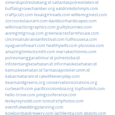
simerdupolresbatang.id
satlantaspolresklaten.id
buffalogrovechamber.org
eatdrinkdishmpls.com
craftycutz.com
texasgirlreads.com
williemcginest.com
zorrosrestaurant.com
davidsonhardscapes.com
wilkinsactiongraphics.com
guiltybunnies.com
acemgmtgroup.com
greeneacresfarmhouse.com
cincinnatiukrainianfestival.com
fullhousesa.com
oyaguerefineart.com
healthywife.com
pbcvoice.com
amazingtimlocksmith.com
marrakechimmo.com
polresmanggaraitimur.id
polrestoba.id
infotentangkesehatan.id
informasikesehatan.id
kamuskesehatan.id
farmasiapotekerumm.id
kabarmataram.id
cakelifeeveryday.com
beansandgreens.org
conservationsolutions.org
curbearth.com
pacificocolombia.org
topfoodish.com
hello-trove.com
pmigconference.com
lesleyreynolds.com
tomulrichphotos.com
eventfulweddingplanning.com
kowloonbaybrewery.com
lachilenita.com
abgolo.com