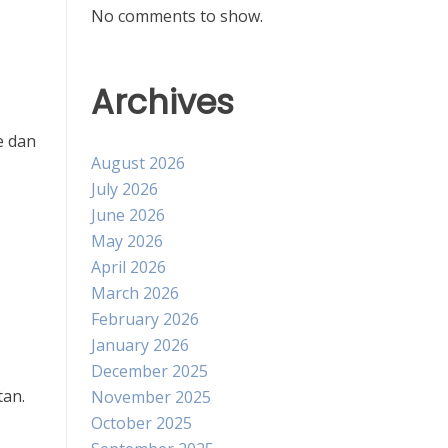
No comments to show.
Archives
e dan
August 2026
July 2026
June 2026
May 2026
April 2026
March 2026
February 2026
January 2026
December 2025
tan.
November 2025
October 2025