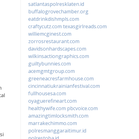
satlantaspolresklaten.id
buffalogrovechamber.org
eatdrinkdishmpls.com
craftycutz.com
texasgirlreads.com
williemcginest.com
zorrosrestaurant.com
davidsonhardscapes.com
wilkinsactiongraphics.com
guiltybunnies.com
acemgmtgroup.com
greeneacresfarmhouse.com
cincinnatiukrainianfestival.com
h
fullhousesa.com
tal
oyaguerefineart.com
healthywife.com
pbcvoice.com
amazingtimlocksmith.com
marrakechimmo.com
polresmanggaraitimur.id
si
polrestoba.id