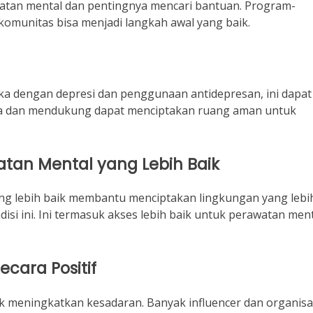
hatan mental dan pentingnya mencari bantuan. Program-
 komunitas bisa menjadi langkah awal yang baik.
a dengan depresi dan penggunaan antidepresan, ini dapat
ka dan mendukung dapat menciptakan ruang aman untuk
tan Mental yang Lebih Baik
ng lebih baik membantu menciptakan lingkungan yang lebi
si ini. Ini termasuk akses lebih baik untuk perawatan men
cara Positif
uk meningkatkan kesadaran. Banyak influencer dan organisa