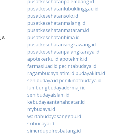
pusatkesehatanpalembang.id
pusatkesehatanlubuklinggau.id
pusatkesehatansolo.id
pusatkesehatanmalang.id
pusatkesehatanmataram.id
ja.
pusatkesehatanbima.id
pusatkesehatansingkawang.id
pusatkesehatanpalangkaraya.id
apotekerku.id
apotekmk.id
farmasiuad.id
pecintabudaya.id
ragambudayajatim.id
budayakita.id
senibudaya.id
penikmatbudaya.id
lumbungbudayadermaji.id
senibudayaislam.id
kebudayaantanahdatar.id
mybudaya.id
wartabudayasanggau.id
sribudaya.id
simerdupolresbatang.id