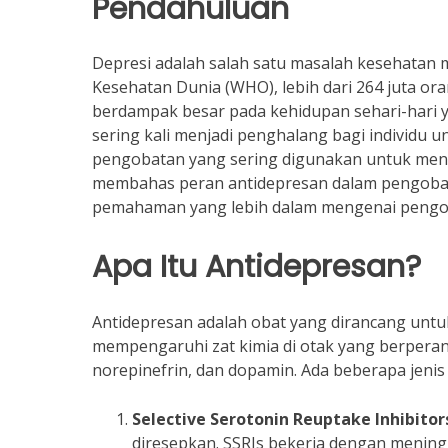
Pendahuluan
Depresi adalah salah satu masalah kesehatan 
Kesehatan Dunia (WHO), lebih dari 264 juta or
berdampak besar pada kehidupan sehari-hari y
sering kali menjadi penghalang bagi individu 
pengobatan yang sering digunakan untuk mengat
membahas peran antidepresan dalam pengobata
pemahaman yang lebih dalam mengenai pengob
Apa Itu Antidepresan?
Antidepresan adalah obat yang dirancang untu
mempengaruhi zat kimia di otak yang berperan
norepinefrin, dan dopamin. Ada beberapa jeni
Selective Serotonin Reuptake Inhibitors
diresepkan. SSRIs bekerja dengan mening