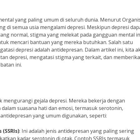
mental yang paling umum di seluruh dunia. Menurut Organi
ang di semua usia mengalami depresi. Meskipun depresi dap
ang normal, stigma yang melekat pada gangguan mental in
untuk mencari bantuan yang mereka butuhkan. Salah satu
asi depresi adalah antidepresan. Dalam artikel ini, kita a
n depresi, mengatasi stigma yang terkait, dan memberik
atan ini.
k mengurangi gejala depresi. Mereka bekerja dengan
 dalam suasana hati dan emosi, termasuk serotonin,
s antidepresan yang umum digunakan, seperti:
 (SSRIs)
: Ini adalah jenis antidepresan yang paling sering
katkan kadar serotonin di otak. Contoh SSRIs termasuk