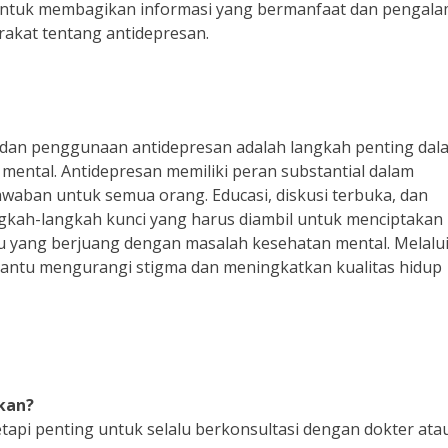
untuk membagikan informasi yang bermanfaat dan pengal
akat tentang antidepresan.
i dan penggunaan antidepresan adalah langkah penting dal
ntal. Antidepresan memiliki peran substantial dalam
awaban untuk semua orang. Educasi, diskusi terbuka, dan
ngkah-langkah kunci yang harus diambil untuk menciptakan
u yang berjuang dengan masalah kesehatan mental. Melalu
bantu mengurangi stigma dan meningkatkan kualitas hidup
kan?
api penting untuk selalu berkonsultasi dengan dokter ata