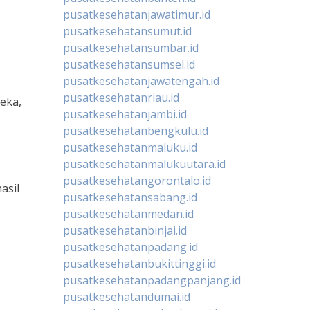
pusatkesehatanjawatimur.id
pusatkesehatansumut.id
pusatkesehatansumbar.id
pusatkesehatansumsel.id
pusatkesehatanjawatengah.id
pusatkesehatanriau.id
eka,
pusatkesehatanjambi.id
pusatkesehatanbengkulu.id
pusatkesehatanmaluku.id
pusatkesehatanmalukuutara.id
pusatkesehatangorontalo.id
asil
pusatkesehatansabang.id
pusatkesehatanmedan.id
pusatkesehatanbinjai.id
pusatkesehatanpadang.id
pusatkesehatanbukittinggi.id
pusatkesehatanpadangpanjang.id
pusatkesehatandumai.id