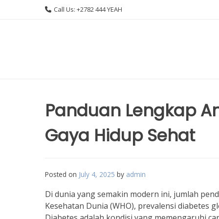
Skip
Call Us: +2782 444 YEAH
to
content
Panduan Lengkap An
Gaya Hidup Sehat
Posted on
July 4, 2025
by
admin
Di dunia yang semakin modern ini, jumlah pend
Kesehatan Dunia (WHO), prevalensi diabetes gl
Diabetes adalah kondisi yang memengaruhi car