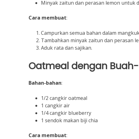
Minyak zaitun dan perasan lemon untuk 
Cara membuat
:
Campurkan semua bahan dalam mangkuk 
Tambahkan minyak zaitun dan perasan le
Aduk rata dan sajikan.
Oatmeal dengan Buah
Bahan-bahan
:
1/2 cangkir oatmeal
1 cangkir air
1/4 cangkir blueberry
1 sendok makan biji chia
Cara membuat
: