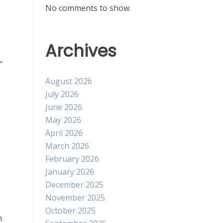
No comments to show.
.
Archives
”
August 2026
July 2026
June 2026
May 2026
April 2026
March 2026
February 2026
January 2026
December 2025
November 2025
October 2025
h