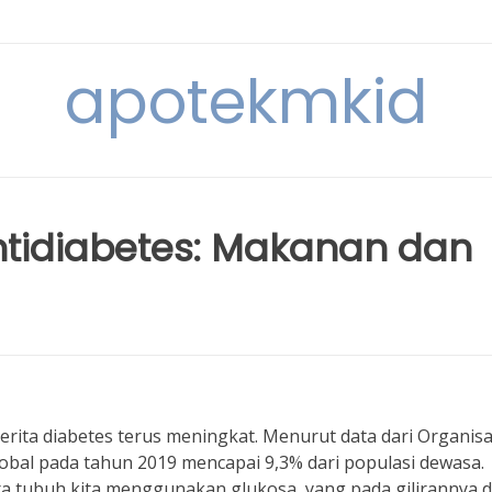
apotekmkid
tidiabetes: Makanan dan
erita diabetes terus meningkat. Menurut data dari Organisa
obal pada tahun 2019 mencapai 9,3% dari populasi dewasa.
a tubuh kita menggunakan glukosa, yang pada gilirannya 