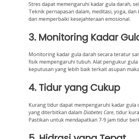
Stres dapat memengaruhi kadar gula darah, s
Teknik pernapasan dalam, meditasi, yoga, dan
dan memperbaiki kesejahteraan emosional.
3. Monitoring Kadar Gu
Monitoring kadar gula darah secara teratur 
fisik mempengaruhi tubuh. Alat pengukur gul
keputusan yang lebih baik terkait asupan mak
4. Tidur yang Cukup
Kurang tidur dapat mempengaruhi kadar gula d
yang diterbitkan dalam
Diabetes Care
, tidur ku
Pastikan untuk mendapatkan 7-9 jam tidur berk
5. Hidrasi yang Tepat