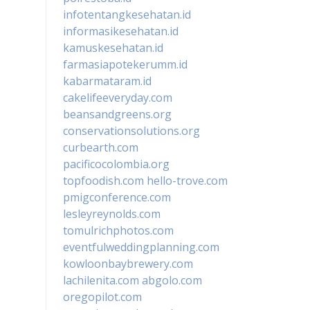
infotentangkesehatan.id
informasikesehatan.id
kamuskesehatan.id
farmasiapotekerumm.id
kabarmataram.id
cakelifeeveryday.com
beansandgreens.org
conservationsolutions.org
curbearth.com
pacificocolombia.org
topfoodish.com
hello-trove.com
pmigconference.com
lesleyreynolds.com
tomulrichphotos.com
eventfulweddingplanning.com
kowloonbaybrewery.com
lachilenita.com
abgolo.com
oregopilot.com