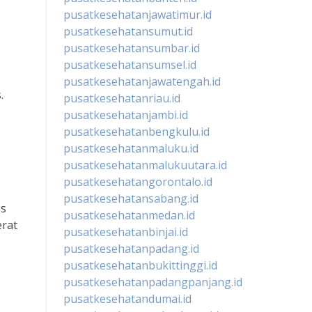
pusatkesehatanjawatimur.id
pusatkesehatansumut.id
pusatkesehatansumbar.id
pusatkesehatansumsel.id
pusatkesehatanjawatengah.id
.
pusatkesehatanriau.id
pusatkesehatanjambi.id
pusatkesehatanbengkulu.id
pusatkesehatanmaluku.id
pusatkesehatanmalukuutara.id
pusatkesehatangorontalo.id
pusatkesehatansabang.id
es
pusatkesehatanmedan.id
erat
pusatkesehatanbinjai.id
pusatkesehatanpadang.id
pusatkesehatanbukittinggi.id
pusatkesehatanpadangpanjang.id
pusatkesehatandumai.id