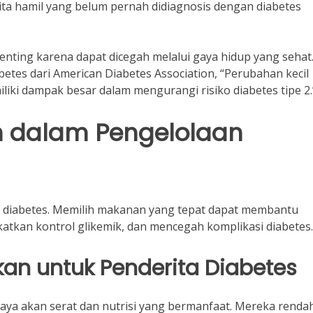
ita hamil yang belum pernah didiagnosis dengan diabetes
 penting karena dapat dicegah melalui gaya hidup yang sehat
betes dari American Diabetes Association, “Perubahan kecil
iliki dampak besar dalam mengurangi risiko diabetes tipe 2.
 dalam Pengelolaan
 diabetes. Memilih makanan yang tepat dapat membantu
katkan kontrol glikemik, dan mencegah komplikasi diabetes.
an untuk Penderita Diabetes
 kaya akan serat dan nutrisi yang bermanfaat. Mereka renda