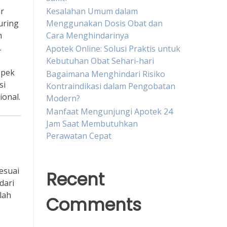
ar
Kesalahan Umum dalam
uring
Menggunakan Dosis Obat dan
m
Cara Menghindarinya
.
Apotek Online: Solusi Praktis untuk
Kebutuhan Obat Sehari-hari
spek
Bagaimana Menghindari Risiko
si
Kontraindikasi dalam Pengobatan
ional.
Modern?
Manfaat Mengunjungi Apotek 24
Jam Saat Membutuhkan
Perawatan Cepat
esuai
Recent
dari
lah
Comments