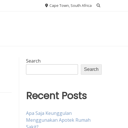
Cape Town, South Africa
Search
Search
Recent Posts
Apa Saja Keunggulan
Menggunakan Apotek Rumah
Sakit?