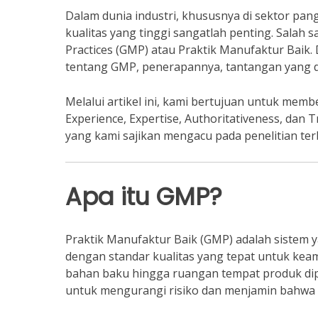
Dalam dunia industri, khususnya di sektor pa
kualitas yang tinggi sangatlah penting. Salah
Practices (GMP) atau Praktik Manufaktur Bai
tentang GMP, penerapannya, tantangan yang di
Melalui artikel ini, kami bertujuan untuk me
Experience, Expertise, Authoritativeness, dan T
yang kami sajikan mengacu pada penelitian ter
Apa itu GMP?
Praktik Manufaktur Baik (GMP) adalah sistem 
dengan standar kualitas yang tepat untuk kea
bahan baku hingga ruangan tempat produk dipr
untuk mengurangi risiko dan menjamin bahwa 