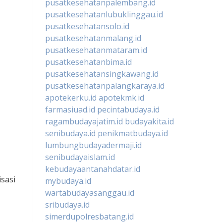
pusatkesehatanpalembang.id
pusatkesehatanlubuklinggau.id
pusatkesehatansolo.id
pusatkesehatanmalang.id
pusatkesehatanmataram.id
pusatkesehatanbima.id
pusatkesehatansingkawang.id
pusatkesehatanpalangkaraya.id
apotekerku.id
apotekmk.id
farmasiuad.id
pecintabudaya.id
ragambudayajatim.id
budayakita.id
senibudaya.id
penikmatbudaya.id
lumbungbudayadermaji.id
senibudayaislam.id
kebudayaantanahdatar.id
sasi
mybudaya.id
wartabudayasanggau.id
sribudaya.id
simerdupolresbatang.id