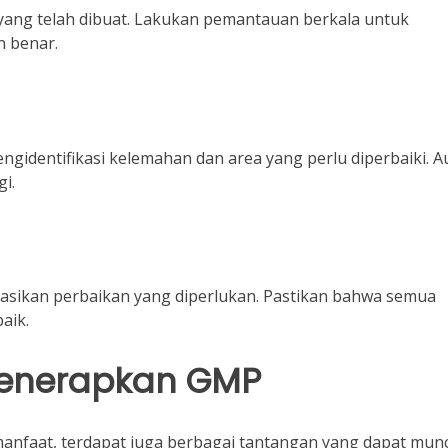
ang telah dibuat. Lakukan pemantauan berkala untuk
n benar.
ngidentifikasi kelemahan dan area yang perlu diperbaiki. A
i.
ntasikan perbaikan yang diperlukan. Pastikan bahwa semua
aik.
enerapkan GMP
aat, terdapat juga berbagai tantangan yang dapat munc