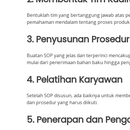
Bentuklah tim yang bertanggung jawab atas pen
pemahaman mendalam tentang proses produksi 
3. Penyusunan Prosedur
Buatan SOP yang jelas dan terperinci mencakup
mulai dari penerimaan bahan baku hingga pen
4. Pelatihan Karyawan
Setelah SOP disusun, ada baiknya untuk memb
dan prosedur yang harus diikuti.
5. Penerapan dan Pen