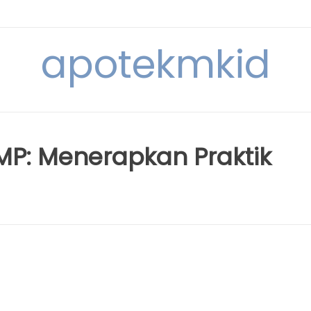
apotekmkid
P: Menerapkan Praktik