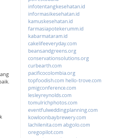
infotentangkesehatan.id
informasikesehatan.id
kamuskesehatan.id
farmasiapotekerumm.id
kabarmataram.id
cakelifeeveryday.com
beansandgreens.org
conservationsolutions.org
curbearth.com
pacificocolombia.org
yang
topfoodish.com
hello-trove.com
aik.
pmigconference.com
lesleyreynolds.com
tomulrichphotos.com
eventfulweddingplanning.com
k
kowloonbaybrewery.com
lachilenita.com
abgolo.com
oregopilot.com