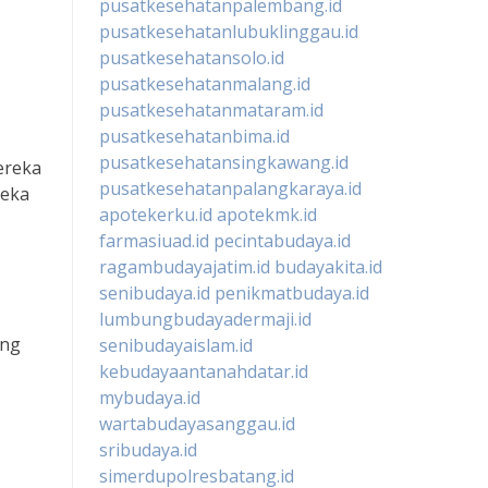
pusatkesehatanpalembang.id
pusatkesehatanlubuklinggau.id
pusatkesehatansolo.id
pusatkesehatanmalang.id
pusatkesehatanmataram.id
pusatkesehatanbima.id
pusatkesehatansingkawang.id
ereka
pusatkesehatanpalangkaraya.id
reka
apotekerku.id
apotekmk.id
farmasiuad.id
pecintabudaya.id
ragambudayajatim.id
budayakita.id
senibudaya.id
penikmatbudaya.id
lumbungbudayadermaji.id
ang
senibudayaislam.id
kebudayaantanahdatar.id
mybudaya.id
wartabudayasanggau.id
sribudaya.id
simerdupolresbatang.id