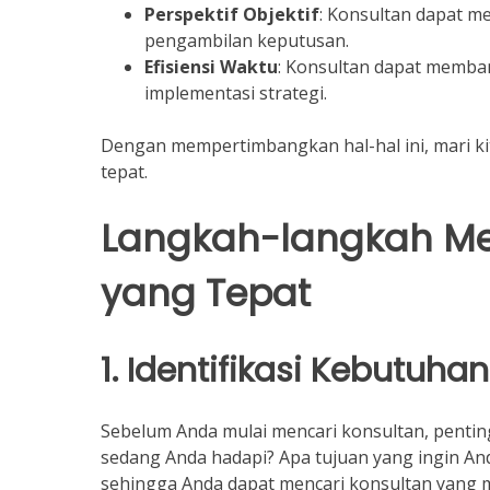
Perspektif Objektif
: Konsultan dapat m
pengambilan keputusan.
Efisiensi Waktu
: Konsultan dapat memb
implementasi strategi.
Dengan mempertimbangkan hal-hal ini, mari ki
tepat.
Langkah-langkah Mem
yang Tepat
1. Identifikasi Kebutuha
Sebelum Anda mulai mencari konsultan, penti
sedang Anda hadapi? Apa tujuan yang ingin An
sehingga Anda dapat mencari konsultan yang me