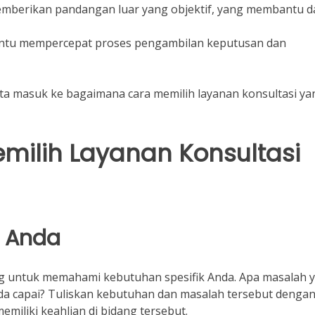
emberikan pandangan luar yang objektif, yang membantu 
antu mempercepat proses pengambilan keputusan dan
ta masuk ke bagaimana cara memilih layanan konsultasi ya
ilih Layanan Konsultasi
n Anda
ng untuk memahami kebutuhan spesifik Anda. Apa masalah 
da capai? Tuliskan kebutuhan dan masalah tersebut dengan 
miliki keahlian di bidang tersebut.