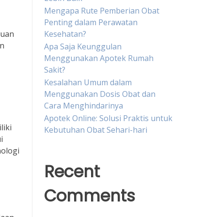
Mengapa Rute Pemberian Obat
Penting dalam Perawatan
juan
Kesehatan?
an
Apa Saja Keunggulan
Menggunakan Apotek Rumah
Sakit?
Kesalahan Umum dalam
Menggunakan Dosis Obat dan
Cara Menghindarinya
Apotek Online: Solusi Praktis untuk
liki
Kebutuhan Obat Sehari-hari
i
nologi
Recent
Comments