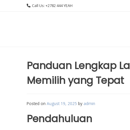
Skip
Call Us: +2782 444 YEAH
to
content
Panduan Lengkap Lay
Memilih yang Tepat
Posted on
August 19, 2025
by
admin
Pendahuluan