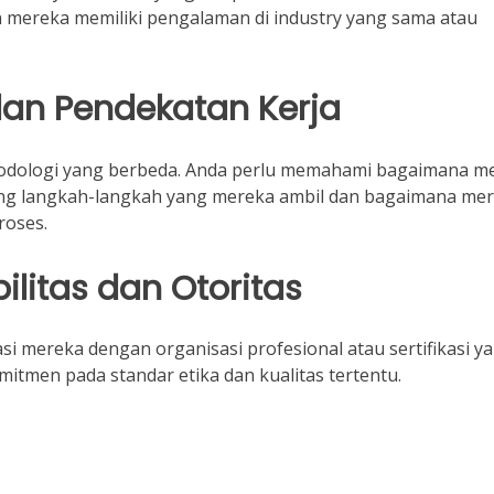
an mereka memiliki pengalaman di industry yang sama atau
dan Pendekatan Kerja
todologi yang berbeda. Anda perlu memahami bagaimana m
ng langkah-langkah yang mereka ambil dan bagaimana me
roses.
ilitas dan Otoritas
asi mereka dengan organisasi profesional atau sertifikasi y
itmen pada standar etika dan kualitas tertentu.