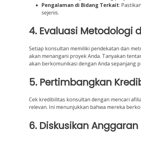
Pengalaman di Bidang Terkait
: Pastik
sejenis.
4. Evaluasi Metodologi 
Setiap konsultan memiliki pendekatan dan me
akan menangani proyek Anda. Tanyakan tenta
akan berkomunikasi dengan Anda sepanjang p
5. Pertimbangkan Kredib
Cek kredibilitas konsultan dengan mencari afili
relevan. Ini menunjukkan bahwa mereka berkom
6. Diskusikan Anggaran