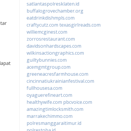
satlantaspolresklaten.id
buffalogrovechamber.org
eatdrinkdishmpls.com
tar
craftycutz.com
texasgirlreads.com
williemcginest.com
zorrosrestaurant.com
davidsonhardscapes.com
wilkinsactiongraphics.com
guiltybunnies.com
dapat
acemgmtgroup.com
greeneacresfarmhouse.com
cincinnatiukrainianfestival.com
fullhousesa.com
oyaguerefineart.com
healthywife.com
pbcvoice.com
amazingtimlocksmith.com
marrakechimmo.com
polresmanggaraitimur.id
polrestoba.id