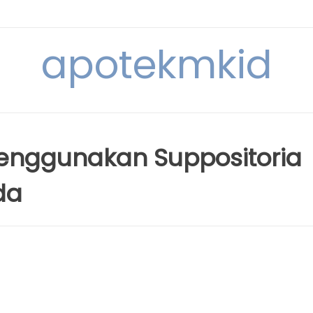
apotekmkid
nggunakan Suppositoria
da