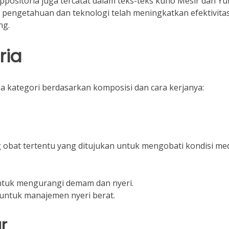
positoria juga tercatat dalam teks-teks kuno Mesir dan Yu
 pengetahuan dan teknologi telah meningkatkan efektivita
ng.
ria
a kategori berdasarkan komposisi dan cara kerjanya:
 obat tertentu yang ditujukan untuk mengobati kondisi me
tuk mengurangi demam dan nyeri.
ntuk manajemen nyeri berat.
r