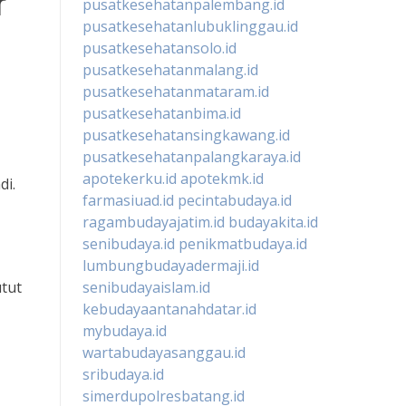
r
pusatkesehatanpalembang.id
pusatkesehatanlubuklinggau.id
pusatkesehatansolo.id
pusatkesehatanmalang.id
pusatkesehatanmataram.id
pusatkesehatanbima.id
pusatkesehatansingkawang.id
pusatkesehatanpalangkaraya.id
apotekerku.id
apotekmk.id
di.
farmasiuad.id
pecintabudaya.id
ragambudayajatim.id
budayakita.id
senibudaya.id
penikmatbudaya.id
lumbungbudayadermaji.id
tut
senibudayaislam.id
kebudayaantanahdatar.id
mybudaya.id
wartabudayasanggau.id
sribudaya.id
simerdupolresbatang.id