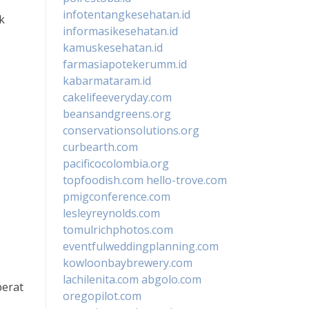
infotentangkesehatan.id
k
informasikesehatan.id
kamuskesehatan.id
farmasiapotekerumm.id
kabarmataram.id
cakelifeeveryday.com
beansandgreens.org
conservationsolutions.org
curbearth.com
pacificocolombia.org
topfoodish.com
hello-trove.com
pmigconference.com
lesleyreynolds.com
tomulrichphotos.com
eventfulweddingplanning.com
kowloonbaybrewery.com
lachilenita.com
abgolo.com
berat
oregopilot.com