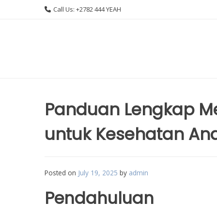
Skip
Call Us: +2782 444 YEAH
to
content
Panduan Lengkap Me
untuk Kesehatan An
Posted on
July 19, 2025
by
admin
Pendahuluan