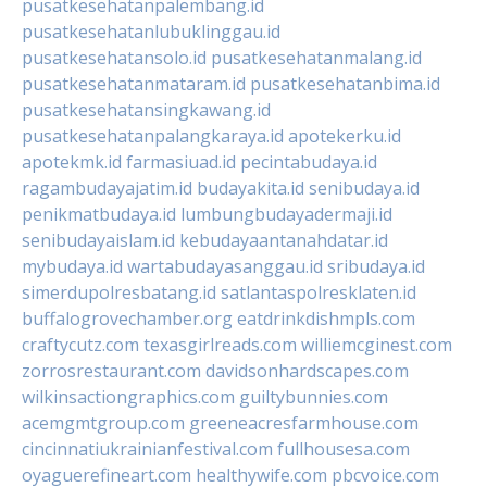
pusatkesehatanpalembang.id
pusatkesehatanlubuklinggau.id
pusatkesehatansolo.id
pusatkesehatanmalang.id
pusatkesehatanmataram.id
pusatkesehatanbima.id
pusatkesehatansingkawang.id
pusatkesehatanpalangkaraya.id
apotekerku.id
apotekmk.id
farmasiuad.id
pecintabudaya.id
ragambudayajatim.id
budayakita.id
senibudaya.id
penikmatbudaya.id
lumbungbudayadermaji.id
senibudayaislam.id
kebudayaantanahdatar.id
mybudaya.id
wartabudayasanggau.id
sribudaya.id
simerdupolresbatang.id
satlantaspolresklaten.id
buffalogrovechamber.org
eatdrinkdishmpls.com
craftycutz.com
texasgirlreads.com
williemcginest.com
zorrosrestaurant.com
davidsonhardscapes.com
wilkinsactiongraphics.com
guiltybunnies.com
acemgmtgroup.com
greeneacresfarmhouse.com
cincinnatiukrainianfestival.com
fullhousesa.com
oyaguerefineart.com
healthywife.com
pbcvoice.com