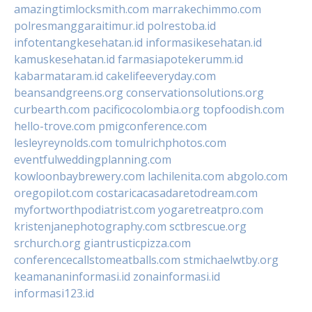
amazingtimlocksmith.com
marrakechimmo.com
polresmanggaraitimur.id
polrestoba.id
infotentangkesehatan.id
informasikesehatan.id
kamuskesehatan.id
farmasiapotekerumm.id
kabarmataram.id
cakelifeeveryday.com
beansandgreens.org
conservationsolutions.org
curbearth.com
pacificocolombia.org
topfoodish.com
hello-trove.com
pmigconference.com
lesleyreynolds.com
tomulrichphotos.com
eventfulweddingplanning.com
kowloonbaybrewery.com
lachilenita.com
abgolo.com
oregopilot.com
costaricacasadaretodream.com
myfortworthpodiatrist.com
yogaretreatpro.com
kristenjanephotography.com
sctbrescue.org
srchurch.org
giantrusticpizza.com
conferencecallstomeatballs.com
stmichaelwtby.org
keamananinformasi.id
zonainformasi.id
informasi123.id