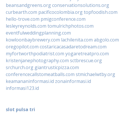
beansandgreens.org
conservationsolutions.org
curbearth.com
pacificocolombia.org
topfoodish.com
hello-trove.com
pmigconference.com
lesleyreynolds.com
tomulrichphotos.com
eventfulweddingplanning.com
kowloonbaybrewery.com
lachilenita.com
abgolo.com
oregopilot.com
costaricacasadaretodream.com
myfortworthpodiatrist.com
yogaretreatpro.com
kristenjanephotography.com
sctbrescue.org
srchurch.org
giantrusticpizza.com
conferencecallstomeatballs.com
stmichaelwtby.org
keamananinformasi.id
zonainformasi.id
informasi123.id
slot pulsa tri