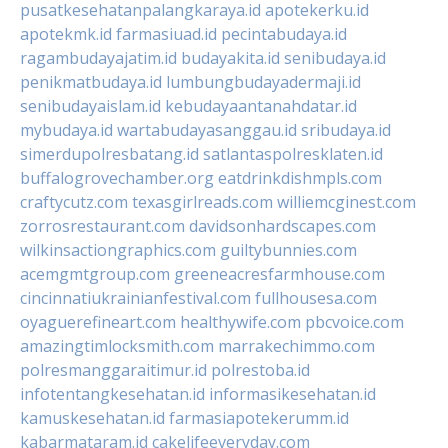
pusatkesehatanpalangkaraya.id
apotekerku.id
apotekmk.id
farmasiuad.id
pecintabudaya.id
ragambudayajatim.id
budayakita.id
senibudaya.id
penikmatbudaya.id
lumbungbudayadermaji.id
senibudayaislam.id
kebudayaantanahdatar.id
mybudaya.id
wartabudayasanggau.id
sribudaya.id
simerdupolresbatang.id
satlantaspolresklaten.id
buffalogrovechamber.org
eatdrinkdishmpls.com
craftycutz.com
texasgirlreads.com
williemcginest.com
zorrosrestaurant.com
davidsonhardscapes.com
wilkinsactiongraphics.com
guiltybunnies.com
acemgmtgroup.com
greeneacresfarmhouse.com
cincinnatiukrainianfestival.com
fullhousesa.com
oyaguerefineart.com
healthywife.com
pbcvoice.com
amazingtimlocksmith.com
marrakechimmo.com
polresmanggaraitimur.id
polrestoba.id
infotentangkesehatan.id
informasikesehatan.id
kamuskesehatan.id
farmasiapotekerumm.id
kabarmataram.id
cakelifeeveryday.com