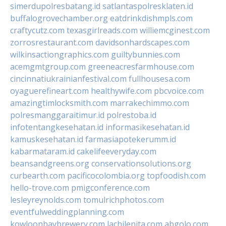
simerdupolresbatang.id
satlantaspolresklaten.id
buffalogrovechamber.org
eatdrinkdishmpls.com
craftycutz.com
texasgirlreads.com
williemcginest.com
zorrosrestaurant.com
davidsonhardscapes.com
wilkinsactiongraphics.com
guiltybunnies.com
acemgmtgroup.com
greeneacresfarmhouse.com
cincinnatiukrainianfestival.com
fullhousesa.com
oyaguerefineart.com
healthywife.com
pbcvoice.com
amazingtimlocksmith.com
marrakechimmo.com
polresmanggaraitimur.id
polrestoba.id
infotentangkesehatan.id
informasikesehatan.id
kamuskesehatan.id
farmasiapotekerumm.id
kabarmataram.id
cakelifeeveryday.com
beansandgreens.org
conservationsolutions.org
curbearth.com
pacificocolombia.org
topfoodish.com
hello-trove.com
pmigconference.com
lesleyreynolds.com
tomulrichphotos.com
eventfulweddingplanning.com
kowloonbaybrewery.com
lachilenita.com
abgolo.com