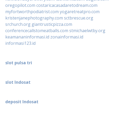
oregopilot.com
costaricacasadaretodream.com
myfortworthpodiatrist.com
yogaretreatpro.com
kristenjanephotography.com
sctbrescue.org
srchurch.org
giantrusticpizza.com
conferencecallstomeatballs.com
stmichaelwtby.org
keamananinformasi.id
zonainformasi.id
informasi123.id
slot pulsa tri
slot Indosat
deposit Indosat