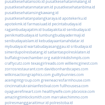
pusatkesehatansolo.id
pusatkesehatanmalang.id
pusatkesehatanmataram.id
pusatkesehatanbima.id
pusatkesehatansingkawang.id
pusatkesehatanpalangkaraya.id
apotekerku.id
apotekmk.id
farmasiuad.id
pecintabudaya.id
ragambudayajatim.id
budayakita.id
senibudaya.id
penikmatbudaya.id
lumbungbudayadermaji.id
senibudayaislam.id
kebudayaantanahdatar.id
mybudaya.id
wartabudayasanggau.id
sribudaya.id
simerdupolresbatang.id
satlantaspolresklaten.id
buffalogrovechamber.org
eatdrinkdishmpls.com
craftycutz.com
texasgirlreads.com
williemcginest.com
zorrosrestaurant.com
davidsonhardscapes.com
wilkinsactiongraphics.com
guiltybunnies.com
acemgmtgroup.com
greeneacresfarmhouse.com
cincinnatiukrainianfestival.com
fullhousesa.com
oyaguerefineart.com
healthywife.com
pbcvoice.com
amazingtimlocksmith.com
marrakechimmo.com
polresmanggaraitimur.id
polrestoba.id