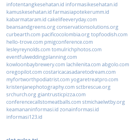
infotentangkesehatan.id
informasikesehatan.id
kamuskesehatan.id
farmasiapotekerumm.id
kabarmataram.id
cakelifeeveryday.com
beansandgreens.org
conservationsolutions.org
curbearth.com
pacificocolombia.org
topfoodish.com
hello-trove.com
pmigconference.com
lesleyreynolds.com
tomulrichphotos.com
eventfulweddingplanning.com
kowloonbaybrewery.com
lachilenita.com
abgolo.com
oregopilot.com
costaricacasadaretodream.com
myfortworthpodiatrist.com
yogaretreatpro.com
kristenjanephotography.com
sctbrescue.org
srchurch.org
giantrusticpizza.com
conferencecallstomeatballs.com
stmichaelwtby.org
keamananinformasi.id
zonainformasi.id
informasi123.id
slot pulsa tri