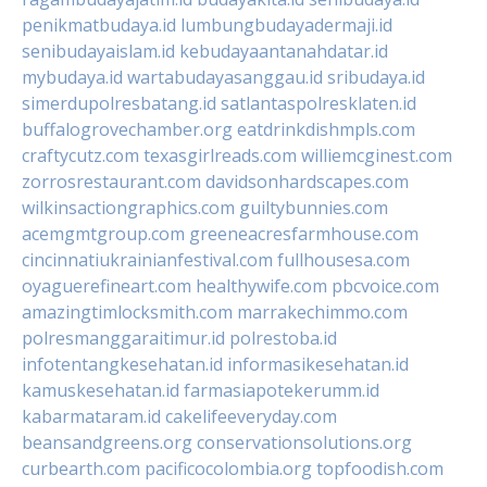
penikmatbudaya.id
lumbungbudayadermaji.id
senibudayaislam.id
kebudayaantanahdatar.id
mybudaya.id
wartabudayasanggau.id
sribudaya.id
simerdupolresbatang.id
satlantaspolresklaten.id
buffalogrovechamber.org
eatdrinkdishmpls.com
craftycutz.com
texasgirlreads.com
williemcginest.com
zorrosrestaurant.com
davidsonhardscapes.com
wilkinsactiongraphics.com
guiltybunnies.com
acemgmtgroup.com
greeneacresfarmhouse.com
cincinnatiukrainianfestival.com
fullhousesa.com
oyaguerefineart.com
healthywife.com
pbcvoice.com
amazingtimlocksmith.com
marrakechimmo.com
polresmanggaraitimur.id
polrestoba.id
infotentangkesehatan.id
informasikesehatan.id
kamuskesehatan.id
farmasiapotekerumm.id
kabarmataram.id
cakelifeeveryday.com
beansandgreens.org
conservationsolutions.org
curbearth.com
pacificocolombia.org
topfoodish.com