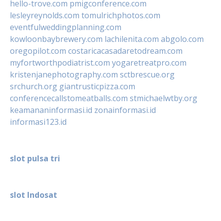
hello-trove.com
pmigconference.com
lesleyreynolds.com
tomulrichphotos.com
eventfulweddingplanning.com
kowloonbaybrewery.com
lachilenita.com
abgolo.com
oregopilot.com
costaricacasadaretodream.com
myfortworthpodiatrist.com
yogaretreatpro.com
kristenjanephotography.com
sctbrescue.org
srchurch.org
giantrusticpizza.com
conferencecallstomeatballs.com
stmichaelwtby.org
keamananinformasi.id
zonainformasi.id
informasi123.id
slot pulsa tri
slot Indosat