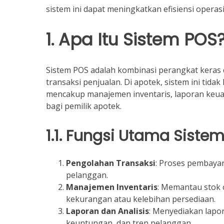
sistem ini dapat meningkatkan efisiensi opera
1. Apa Itu Sistem POS
Sistem POS adalah kombinasi perangkat keras
transaksi penjualan. Di apotek, sistem ini tid
mencakup manajemen inventaris, laporan keua
bagi pemilik apotek.
1.1. Fungsi Utama Siste
Pengolahan Transaksi
: Proses pembaya
pelanggan.
Manajemen Inventaris
: Memantau stok 
kekurangan atau kelebihan persediaan.
Laporan dan Analisis
: Menyediakan lapo
keuntungan, dan tren pelanggan.