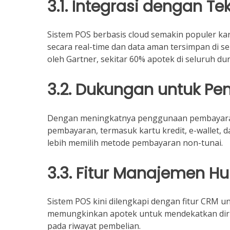
3.1. Integrasi dengan Te
Sistem POS berbasis cloud semakin populer ka
secara real-time dan data aman tersimpan di s
oleh Gartner, sekitar 60% apotek di seluruh du
3.2. Dukungan untuk Pe
Dengan meningkatnya penggunaan pembayaran
pembayaran, termasuk kartu kredit, e-wallet, 
lebih memilih metode pembayaran non-tunai.
3.3. Fitur Manajemen 
Sistem POS kini dilengkapi dengan fitur CRM u
memungkinkan apotek untuk mendekatkan diri 
pada riwayat pembelian.