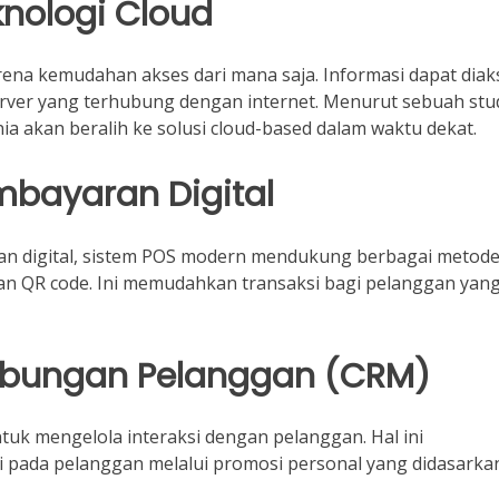
knologi Cloud
rena kemudahan akses dari mana saja. Informasi dapat diak
erver yang terhubung dengan internet. Menurut sebuah stu
nia akan beralih ke solusi cloud-based dalam waktu dekat.
mbayaran Digital
 digital, sistem POS modern mendukung berbagai metod
dan QR code. Ini memudahkan transaksi bagi pelanggan yan
Hubungan Pelanggan (CRM)
ntuk mengelola interaksi dengan pelanggan. Hal ini
pada pelanggan melalui promosi personal yang didasarka