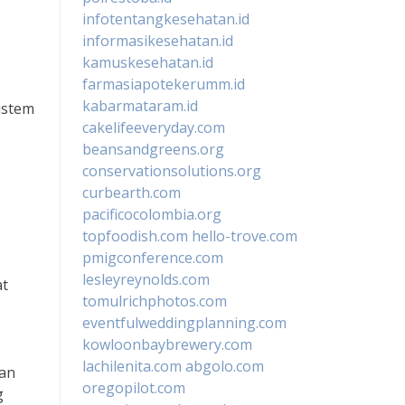
infotentangkesehatan.id
informasikesehatan.id
kamuskesehatan.id
farmasiapotekerumm.id
kabarmataram.id
istem
cakelifeeveryday.com
beansandgreens.org
conservationsolutions.org
curbearth.com
pacificocolombia.org
topfoodish.com
hello-trove.com
pmigconference.com
lesleyreynolds.com
at
tomulrichphotos.com
eventfulweddingplanning.com
kowloonbaybrewery.com
lachilenita.com
abgolo.com
san
oregopilot.com
g