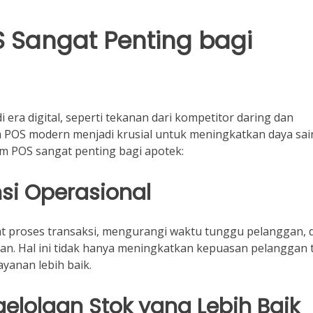
S Sangat Penting bagi
era digital, seperti tekanan dari kompetitor daring dan
m POS modern menjadi krusial untuk meningkatkan daya sai
m POS sangat penting bagi apotek:
nsi Operasional
 proses transaksi, mengurangi waktu tunggu pelanggan, 
n. Hal ini tidak hanya meningkatkan kepuasan pelanggan t
yanan lebih baik.
elolaan Stok yang Lebih Baik