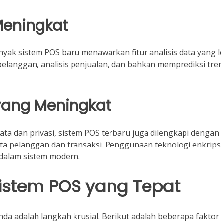
 Meningkat
nyak sistem POS baru menawarkan fitur analisis data yang l
elanggan, analisis penjualan, dan bahkan memprediksi tre
yang Meningkat
 dan privasi, sistem POS terbaru juga dilengkapi dengan 
ta pelanggan dan transaksi. Penggunaan teknologi enkrips
 dalam sistem modern.
Sistem POS yang Tepat
da adalah langkah krusial. Berikut adalah beberapa faktor