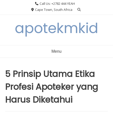
Skip
Call Us: +2782 444 YEAH
to
Cape Town, South Africa
content
apotekmkid
Menu
5 Prinsip Utama Etika
Profesi Apoteker yang
Harus Diketahui