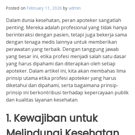
Posted on
February 11, 2026
by
admin
Dalam dunia kesehatan, peran apoteker sangatlah
penting. Mereka adalah profesional yang tidak hanya
berinteraksi dengan pasien, tetapi juga bekerja sama
dengan tenaga medis lainnya untuk memberikan
perawatan yang terbaik. Dengan tanggung jawab
yang besar ini, etika profesi menjadi salah satu dasar
yang harus dipahami dan diterapkan oleh setiap
apoteker. Dalam artikel ini, kita akan membahas lima
prinsip utama etika profesi apoteker yang harus
diketahui dan dipahami, serta bagaimana prinsip-
prinsip ini berkontribusi terhadap kepercayaan publik
dan kualitas layanan kesehatan.
1. Kewajiban untuk
Melindungi Kesehatan