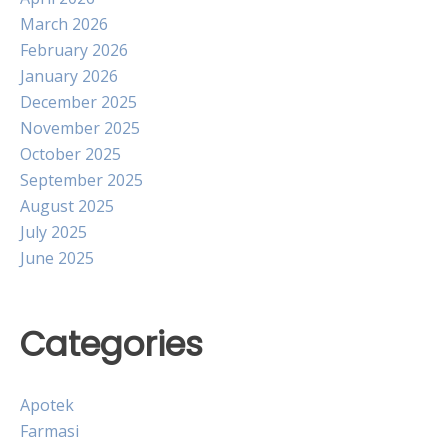
March 2026
February 2026
January 2026
December 2025
November 2025
October 2025
September 2025
August 2025
July 2025
June 2025
Categories
Apotek
Farmasi