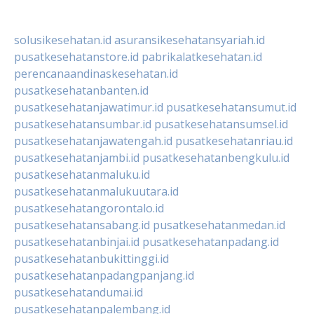
solusikesehatan.id
asuransikesehatansyariah.id
pusatkesehatanstore.id
pabrikalatkesehatan.id
perencanaandinaskesehatan.id
pusatkesehatanbanten.id
pusatkesehatanjawatimur.id
pusatkesehatansumut.id
pusatkesehatansumbar.id
pusatkesehatansumsel.id
pusatkesehatanjawatengah.id
pusatkesehatanriau.id
pusatkesehatanjambi.id
pusatkesehatanbengkulu.id
pusatkesehatanmaluku.id
pusatkesehatanmalukuutara.id
pusatkesehatangorontalo.id
pusatkesehatansabang.id
pusatkesehatanmedan.id
pusatkesehatanbinjai.id
pusatkesehatanpadang.id
pusatkesehatanbukittinggi.id
pusatkesehatanpadangpanjang.id
pusatkesehatandumai.id
pusatkesehatanpalembang.id