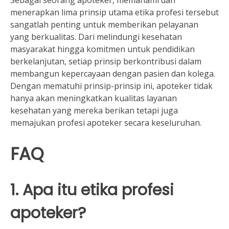
menerapkan lima prinsip utama etika profesi tersebut
sangatlah penting untuk memberikan pelayanan
yang berkualitas. Dari melindungi kesehatan
masyarakat hingga komitmen untuk pendidikan
berkelanjutan, setiap prinsip berkontribusi dalam
membangun kepercayaan dengan pasien dan kolega.
Dengan mematuhi prinsip-prinsip ini, apoteker tidak
hanya akan meningkatkan kualitas layanan
kesehatan yang mereka berikan tetapi juga
memajukan profesi apoteker secara keseluruhan.
FAQ
1. Apa itu etika profesi
apoteker?