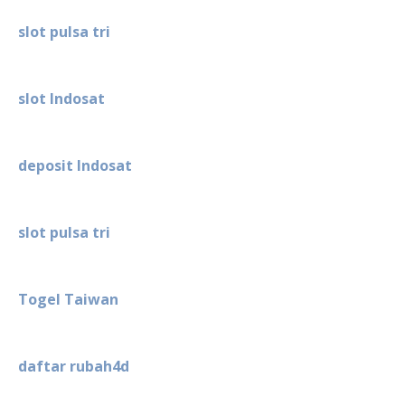
slot pulsa tri
slot Indosat
deposit Indosat
slot pulsa tri
Togel Taiwan
daftar rubah4d