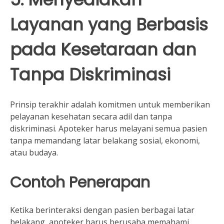
Layanan yang Berbasis
pada Kesetaraan dan
Tanpa Diskriminasi
Prinsip terakhir adalah komitmen untuk memberikan
pelayanan kesehatan secara adil dan tanpa
diskriminasi. Apoteker harus melayani semua pasien
tanpa memandang latar belakang sosial, ekonomi,
atau budaya.
Contoh Penerapan
Ketika berinteraksi dengan pasien berbagai latar
belakang, apoteker harus berusaha memahami