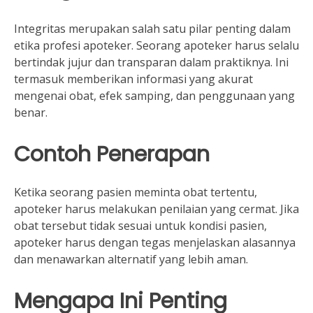
Integritas merupakan salah satu pilar penting dalam
etika profesi apoteker. Seorang apoteker harus selalu
bertindak jujur dan transparan dalam praktiknya. Ini
termasuk memberikan informasi yang akurat
mengenai obat, efek samping, dan penggunaan yang
benar.
Contoh Penerapan
Ketika seorang pasien meminta obat tertentu,
apoteker harus melakukan penilaian yang cermat. Jika
obat tersebut tidak sesuai untuk kondisi pasien,
apoteker harus dengan tegas menjelaskan alasannya
dan menawarkan alternatif yang lebih aman.
Mengapa Ini Penting