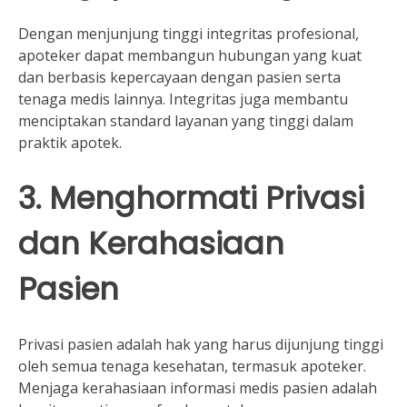
Dengan menjunjung tinggi integritas profesional,
apoteker dapat membangun hubungan yang kuat
dan berbasis kepercayaan dengan pasien serta
tenaga medis lainnya. Integritas juga membantu
menciptakan standard layanan yang tinggi dalam
praktik apotek.
3. Menghormati Privasi
dan Kerahasiaan
Pasien
Privasi pasien adalah hak yang harus dijunjung tinggi
oleh semua tenaga kesehatan, termasuk apoteker.
Menjaga kerahasiaan informasi medis pasien adalah