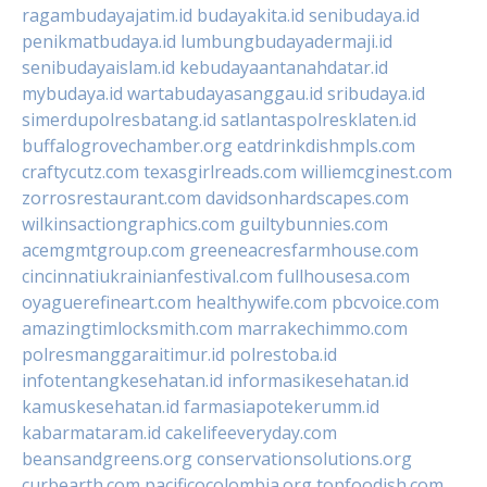
ragambudayajatim.id
budayakita.id
senibudaya.id
penikmatbudaya.id
lumbungbudayadermaji.id
senibudayaislam.id
kebudayaantanahdatar.id
mybudaya.id
wartabudayasanggau.id
sribudaya.id
simerdupolresbatang.id
satlantaspolresklaten.id
buffalogrovechamber.org
eatdrinkdishmpls.com
craftycutz.com
texasgirlreads.com
williemcginest.com
zorrosrestaurant.com
davidsonhardscapes.com
wilkinsactiongraphics.com
guiltybunnies.com
acemgmtgroup.com
greeneacresfarmhouse.com
cincinnatiukrainianfestival.com
fullhousesa.com
oyaguerefineart.com
healthywife.com
pbcvoice.com
amazingtimlocksmith.com
marrakechimmo.com
polresmanggaraitimur.id
polrestoba.id
infotentangkesehatan.id
informasikesehatan.id
kamuskesehatan.id
farmasiapotekerumm.id
kabarmataram.id
cakelifeeveryday.com
beansandgreens.org
conservationsolutions.org
curbearth.com
pacificocolombia.org
topfoodish.com