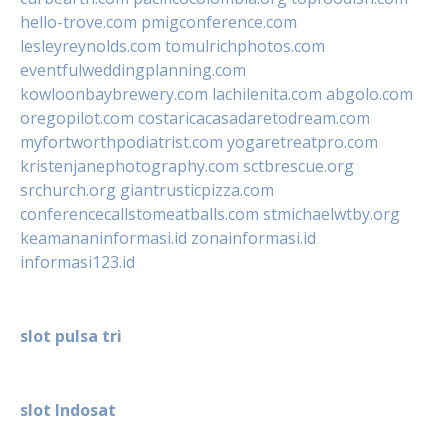
hello-trove.com
pmigconference.com
lesleyreynolds.com
tomulrichphotos.com
eventfulweddingplanning.com
kowloonbaybrewery.com
lachilenita.com
abgolo.com
oregopilot.com
costaricacasadaretodream.com
myfortworthpodiatrist.com
yogaretreatpro.com
kristenjanephotography.com
sctbrescue.org
srchurch.org
giantrusticpizza.com
conferencecallstomeatballs.com
stmichaelwtby.org
keamananinformasi.id
zonainformasi.id
informasi123.id
slot pulsa tri
slot Indosat