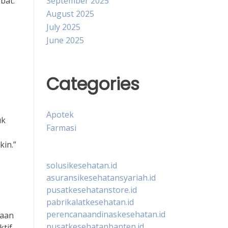
September 2025
bat.
August 2025
July 2025
June 2025
Categories
Apotek
uk
Farmasi
in.”
solusikesehatan.id
asuransikesehatansyariah.id
pusatkesehatanstore.id
pabrikalatkesehatan.id
perencanaandinaskesehatan.id
haan
pusatkesehatanbanten.id
tif,