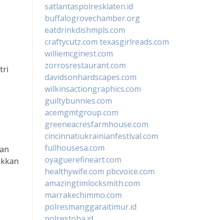
satlantaspolresklaten.id
buffalogrovechamber.org
eatdrinkdishmpls.com
craftycutz.com
texasgirlreads.com
williemcginest.com
zorrosrestaurant.com
tri
davidsonhardscapes.com
wilkinsactiongraphics.com
guiltybunnies.com
acemgmtgroup.com
greeneacresfarmhouse.com
cincinnatiukrainianfestival.com
fullhousesa.com
kan
oyaguerefineart.com
ukkan
healthywife.com
pbcvoice.com
amazingtimlocksmith.com
marrakechimmo.com
polresmanggaraitimur.id
polrestoba.id