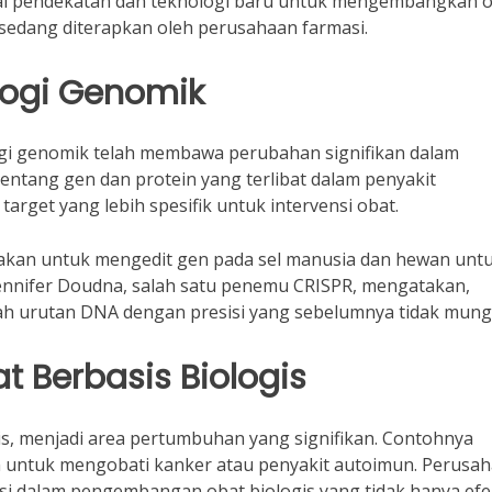
agai pendekatan dan teknologi baru untuk mengembangkan o
 sedang diterapkan oleh perusahaan farmasi.
logi Genomik
ogi genomik telah membawa perubahan signifikan dalam
entang gen dan protein yang terlibat dalam penyakit
arget yang lebih spesifik untuk intervensi obat.
nakan untuk mengedit gen pada sel manusia dan hewan unt
Jennifer Doudna, salah satu penemu CRISPR, mengatakan,
h urutan DNA dengan presisi yang sebelumnya tidak mungk
 Berbasis Biologis
gis, menjadi area pertumbuhan yang signifikan. Contohnya
 untuk mengobati kanker atau penyakit autoimun. Perusa
 dalam pengembangan obat biologis yang tidak hanya efek