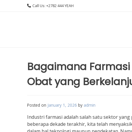
Skip
Call Us: +2782 444 YEAH
to
content
Bagaimana Farmasi I
Obat yang Berkelanj
Posted on
January 1, 2026
by
admin
Industri farmasi adalah salah satu sektor yang
beberapa dekade terakhir, kita telah menyaks
dalam hal teknologi maupun pendekatan. Namun,