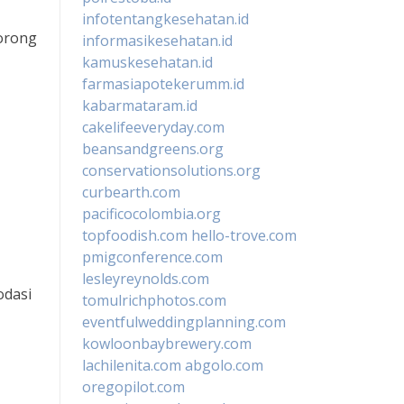
infotentangkesehatan.id
orong
informasikesehatan.id
kamuskesehatan.id
farmasiapotekerumm.id
kabarmataram.id
cakelifeeveryday.com
beansandgreens.org
conservationsolutions.org
curbearth.com
pacificocolombia.org
topfoodish.com
hello-trove.com
pmigconference.com
lesleyreynolds.com
odasi
tomulrichphotos.com
eventfulweddingplanning.com
kowloonbaybrewery.com
lachilenita.com
abgolo.com
oregopilot.com