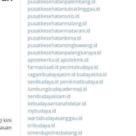
pusatkesehatanpalembang.id
pusatkesehatanlubuklinggau.id
pusatkesehatansolo.id
pusatkesehatanmalang.id
pusatkesehatanmataram.id
pusatkesehatanbima.id
pusatkesehatansingkawang.id
pusatkesehatanpalangkaraya.id
apotekerku.id
apotekmk.id
farmasiuad.id
pecintabudaya.id
ragambudayajatim.id
budayakita.id
senibudaya.id
penikmatbudaya.id
lumbungbudayadermaji.id
senibudayaislam.id
kebudayaantanahdatar.id
mybudaya.id
wartabudayasanggau.id
 kini
sribudaya.id
tauan
simerdupolresbatang.id