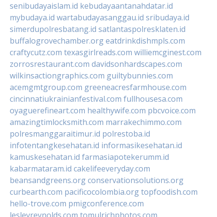
senibudayaislam.id
kebudayaantanahdatar.id
mybudaya.id
wartabudayasanggau.id
sribudaya.id
simerdupolresbatang.id
satlantaspolresklaten.id
buffalogrovechamber.org
eatdrinkdishmpls.com
craftycutz.com
texasgirlreads.com
williemcginest.com
zorrosrestaurant.com
davidsonhardscapes.com
wilkinsactiongraphics.com
guiltybunnies.com
acemgmtgroup.com
greeneacresfarmhouse.com
cincinnatiukrainianfestival.com
fullhousesa.com
oyaguerefineart.com
healthywife.com
pbcvoice.com
amazingtimlocksmith.com
marrakechimmo.com
polresmanggaraitimur.id
polrestoba.id
infotentangkesehatan.id
informasikesehatan.id
kamuskesehatan.id
farmasiapotekerumm.id
kabarmataram.id
cakelifeeveryday.com
beansandgreens.org
conservationsolutions.org
curbearth.com
pacificocolombia.org
topfoodish.com
hello-trove.com
pmigconference.com
lesleyreynolds.com
tomulrichphotos.com