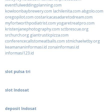
eventfulweddingplanning.com
kowloonbaybrewery.com
lachilenita.com
abgolo.com
oregopilot.com
costaricacasadaretodream.com
myfortworthpodiatrist.com
yogaretreatpro.com
kristenjanephotography.com
sctbrescue.org
srchurch.org
giantrusticpizza.com
conferencecallstomeatballs.com
stmichaelwtby.org
keamananinformasi.id
zonainformasi.id
informasi123.id
slot pulsa tri
slot Indosat
deposit Indosat